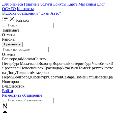
Для бизнеса
Платные услуги
Бонусы
Карта
Магазины
Блог
ОСАГО
Контакты
Каталог
Тырныауз
Отмена
Районы
Применить
Отмена
Все города
Москва
Санкт-
Петербург
Махачкала
Вологда
Воронеж
Екатеринбург
Челябинск
И
Ярославль
Новосибирск
Краснодар
Уфа
Омск
Томск
Иркутск
Росто
на-Дону
Тольятти
Кемерово
Пермь
Волгоград
Оренбург
Саратов
Самара
Тюмень
Ульяновск
Кра
Новгород
Владивосток
Войти
Разместить объявление