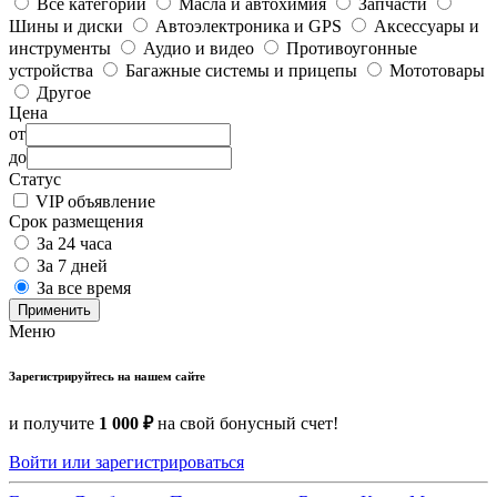
Все категории
Масла и автохимия
Запчасти
Шины и диски
Автоэлектроника и GPS
Аксессуары и
инструменты
Аудио и видео
Противоугонные
устройства
Багажные системы и прицепы
Мототовары
Другое
Цена
от
до
Статус
VIP объявление
Срок размещения
За 24 часа
За 7 дней
За все время
Применить
Меню
Зарегистрируйтесь на нашем сайте
и получите
1 000 ₽
на свой бонусный счет!
Войти или зарегистрироваться