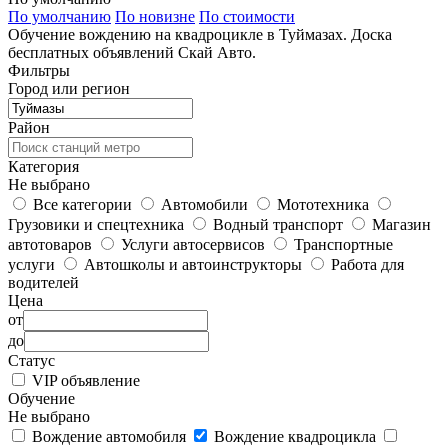
По умолчанию
По новизне
По стоимости
Обучение вождению на квадроцикле в Туймазах. Доска
бесплатных объявлений Скай Авто.
Фильтры
Город или регион
Район
Категория
Не выбрано
Все категории
Автомобили
Мототехника
Грузовики и спецтехника
Водный транспорт
Магазин
автотоваров
Услуги автосервисов
Транспортные
услуги
Автошколы и автоинструкторы
Работа для
водителей
Цена
от
до
Статус
VIP объявление
Обучение
Не выбрано
Вождение автомобиля
Вождение квадроцикла