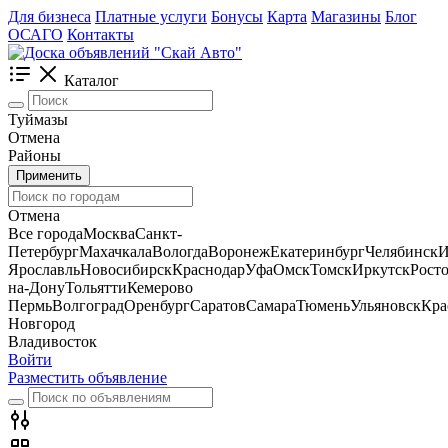
Для бизнеса
Платные услуги
Бонусы
Карта
Магазины
Блог
ОСАГО
Контакты
Каталог
Туймазы
Отмена
Районы
Применить
Отмена
Все города
Москва
Санкт-
Петербург
Махачкала
Вологда
Воронеж
Екатеринбург
Челябинск
И
Ярославль
Новосибирск
Краснодар
Уфа
Омск
Томск
Иркутск
Росто
на-Дону
Тольятти
Кемерово
Пермь
Волгоград
Оренбург
Саратов
Самара
Тюмень
Ульяновск
Кра
Новгород
Владивосток
Войти
Разместить объявление