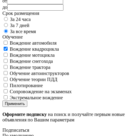
от
до
Срок размещения
За 24 часа
За 7 дней
За все время
Обучение
Вождение автомобиля
Вождение квадроцикла
Вождение мотоцикла
Вождение снегохода
Вождение трактора
Обучение автоинструкторов
Обучение теории ПДД
Пилотирование
Сопровождение на экзаменах
Экстремальное вождение
Применить
Оформите подписку
на поиск и получайте первым новые
объявления по Вашим параметрам
Подписаться
По умолчанию