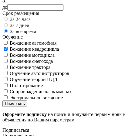
от
до
Срок размещения
За 24 часа
За 7 дней
За все время
Обучение
Вождение автомобиля
Вождение квадроцикла
Вождение мотоцикла
Вождение снегохода
Вождение трактора
Обучение автоинструкторов
Обучение теории ПДД
Пилотирование
Сопровождение на экзаменах
Экстремальное вождение
Применить
Оформите подписку
на поиск и получайте первым новые
объявления по Вашим параметрам
Подписаться
По умолчанию