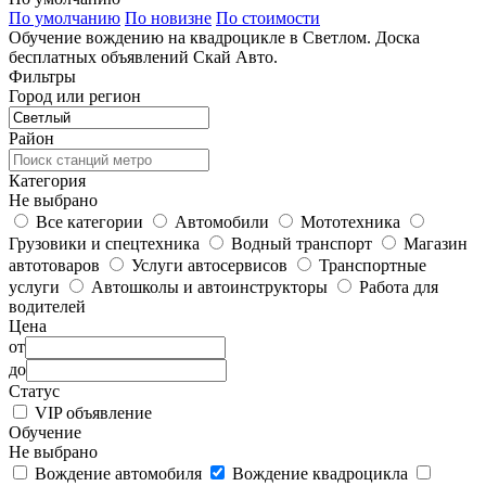
По умолчанию
По новизне
По стоимости
Обучение вождению на квадроцикле в Светлом. Доска
бесплатных объявлений Скай Авто.
Фильтры
Город или регион
Район
Категория
Не выбрано
Все категории
Автомобили
Мототехника
Грузовики и спецтехника
Водный транспорт
Магазин
автотоваров
Услуги автосервисов
Транспортные
услуги
Автошколы и автоинструкторы
Работа для
водителей
Цена
от
до
Статус
VIP объявление
Обучение
Не выбрано
Вождение автомобиля
Вождение квадроцикла