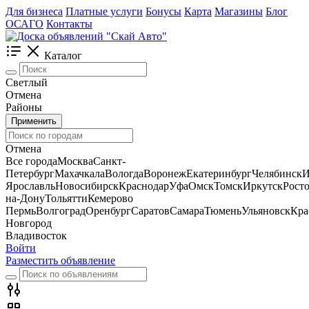
Для бизнеса
Платные услуги
Бонусы
Карта
Магазины
Блог
ОСАГО
Контакты
Каталог
Светлый
Отмена
Районы
Применить
Отмена
Все города
Москва
Санкт-
Петербург
Махачкала
Вологда
Воронеж
Екатеринбург
Челябинск
И
Ярославль
Новосибирск
Краснодар
Уфа
Омск
Томск
Иркутск
Росто
на-Дону
Тольятти
Кемерово
Пермь
Волгоград
Оренбург
Саратов
Самара
Тюмень
Ульяновск
Кра
Новгород
Владивосток
Войти
Разместить объявление