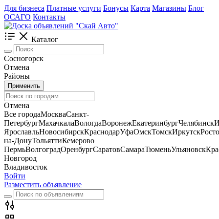
Для бизнеса
Платные услуги
Бонусы
Карта
Магазины
Блог
ОСАГО
Контакты
Каталог
Сосногорск
Отмена
Районы
Применить
Отмена
Все города
Москва
Санкт-
Петербург
Махачкала
Вологда
Воронеж
Екатеринбург
Челябинск
И
Ярославль
Новосибирск
Краснодар
Уфа
Омск
Томск
Иркутск
Росто
на-Дону
Тольятти
Кемерово
Пермь
Волгоград
Оренбург
Саратов
Самара
Тюмень
Ульяновск
Кра
Новгород
Владивосток
Войти
Разместить объявление