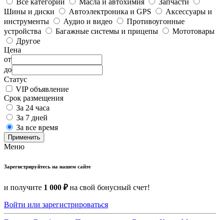
Все категории
Масла и автохимия
Запчасти
Шины и диски
Автоэлектроника и GPS
Аксессуары и
инструменты
Аудио и видео
Противоугонные
устройства
Багажные системы и прицепы
Мототовары
Другое
Цена
от
до
Статус
VIP объявление
Срок размещения
За 24 часа
За 7 дней
За все время
Применить
Меню
Зарегистрируйтесь на нашем сайте
и получите
1 000 ₽
на свой бонусный счет!
Войти или зарегистрироваться