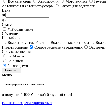
Все категории
Автомобили
Мототехника
Грузов
Автошколы и автоинструкторы
Работа для водителей
Цена
от
до
Статус
VIP объявление
Обучение
Не выбрано
Вождение автомобиля
Вождение квадроцикла
Вожде
Пилотирование
Сопровождение на экзаменах
Экстрема
Срок размещения
За 24 часа
За 7 дней
За все время
Применить
Меню
Зарегистрируйтесь на нашем сайте
и получите
1 000 ₽
на свой бонусный счет!
Войти или зарегистрироваться