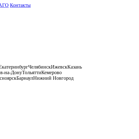
АГО
Контакты
Екатеринбург
Челябинск
Ижевск
Казань
ов-на-Дону
Тольятти
Кемерово
сноярск
Барнаул
Нижний Новгород