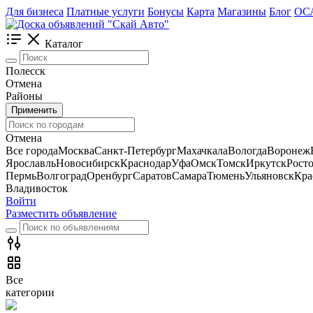
Для бизнеса
Платные услуги
Бонусы
Карта
Магазины
Блог
ОС
Каталог
Полесск
Отмена
Районы
Применить
Отмена
Все города
Москва
Санкт-Петербург
Махачкала
Вологда
Воронеж
Ярославль
Новосибирск
Краснодар
Уфа
Омск
Томск
Иркутск
Рост
Пермь
Волгоград
Оренбург
Саратов
Самара
Тюмень
Ульяновск
Кра
Владивосток
Войти
Разместить объявление
Все
категории