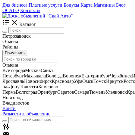
Для бизнеса
Платные услуги
Бонусы
Карта
Магазины
Блог
ОСАГО
Контакты
Каталог
Петрозаводск
Отмена
Районы
Применить
Отмена
Все города
Москва
Санкт-
Петербург
Махачкала
Вологда
Воронеж
Екатеринбург
Челябинск
И
Ярославль
Новосибирск
Краснодар
Уфа
Омск
Томск
Иркутск
Росто
на-Дону
Тольятти
Кемерово
Пермь
Волгоград
Оренбург
Саратов
Самара
Тюмень
Ульяновск
Кра
Новгород
Владивосток
Войти
Разместить объявление