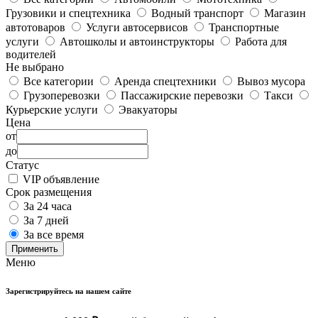
Грузовики и спецтехника
Водный транспорт
Магазин
автотоваров
Услуги автосервисов
Транспортные
услуги
Автошколы и автоинструкторы
Работа для
водителей
Не выбрано
Все категории
Аренда спецтехники
Вывоз мусора
Грузоперевозки
Пассажирские перевозки
Такси
Курьерские услуги
Эвакуаторы
Цена
от
до
Статус
VIP объявление
Срок размещения
За 24 часа
За 7 дней
За все время
Применить
Меню
Зарегистрируйтесь на нашем сайте