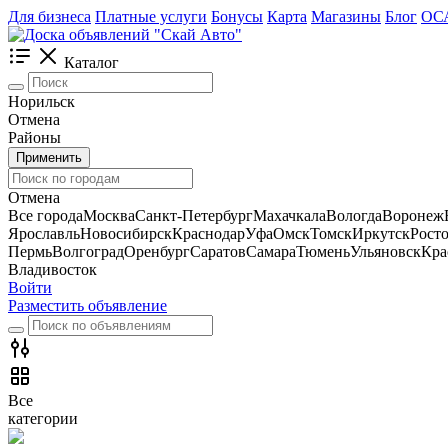
Для бизнеса
Платные услуги
Бонусы
Карта
Магазины
Блог
ОС
Каталог
Норильск
Отмена
Районы
Применить
Отмена
Все города
Москва
Санкт-Петербург
Махачкала
Вологда
Воронеж
Ярославль
Новосибирск
Краснодар
Уфа
Омск
Томск
Иркутск
Рост
Пермь
Волгоград
Оренбург
Саратов
Самара
Тюмень
Ульяновск
Кра
Владивосток
Войти
Разместить объявление
Все
категории