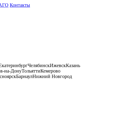
АГО
Контакты
Екатеринбург
Челябинск
Ижевск
Казань
ов-на-Дону
Тольятти
Кемерово
сноярск
Барнаул
Нижний Новгород