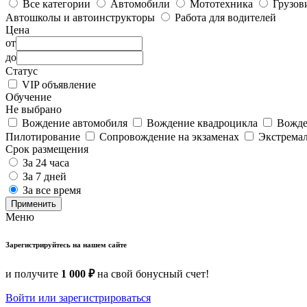
Все категории
Автомобили
Мототехника
Грузов
Автошколы и автоинструкторы
Работа для водителей
Цена
от
до
Статус
VIP объявление
Обучение
Не выбрано
Вождение автомобиля
Вождение квадроцикла
Вожде
Пилотирование
Сопровождение на экзаменах
Экстрема
Срок размещения
За 24 часа
За 7 дней
За все время
Применить
Меню
Зарегистрируйтесь на нашем сайте
и получите
1 000 ₽
на свой бонусный счет!
Войти или зарегистрироваться