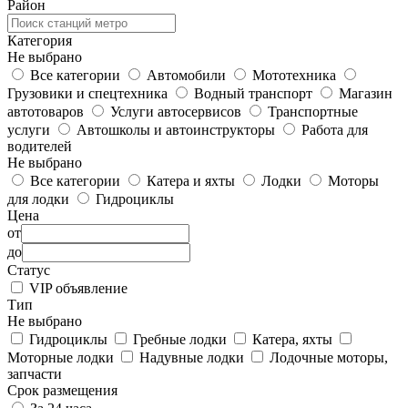
Район
Категория
Не выбрано
Все категории
Автомобили
Мототехника
Грузовики и спецтехника
Водный транспорт
Магазин
автотоваров
Услуги автосервисов
Транспортные
услуги
Автошколы и автоинструкторы
Работа для
водителей
Не выбрано
Все категории
Катера и яхты
Лодки
Моторы
для лодки
Гидроциклы
Цена
от
до
Статус
VIP объявление
Тип
Не выбрано
Гидроциклы
Гребные лодки
Катера, яхты
Моторные лодки
Надувные лодки
Лодочные моторы,
запчасти
Срок размещения