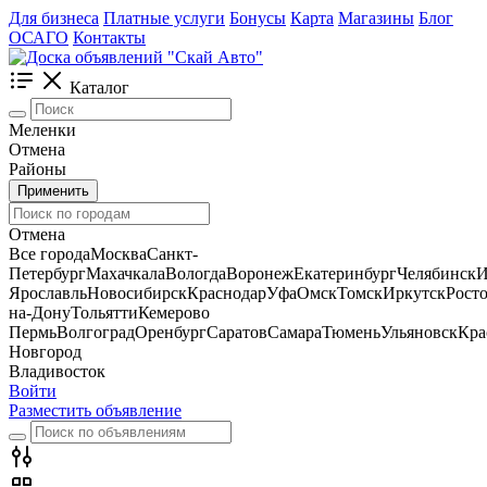
Для бизнеса
Платные услуги
Бонусы
Карта
Магазины
Блог
ОСАГО
Контакты
Каталог
Меленки
Отмена
Районы
Применить
Отмена
Все города
Москва
Санкт-
Петербург
Махачкала
Вологда
Воронеж
Екатеринбург
Челябинск
И
Ярославль
Новосибирск
Краснодар
Уфа
Омск
Томск
Иркутск
Росто
на-Дону
Тольятти
Кемерово
Пермь
Волгоград
Оренбург
Саратов
Самара
Тюмень
Ульяновск
Кра
Новгород
Владивосток
Войти
Разместить объявление