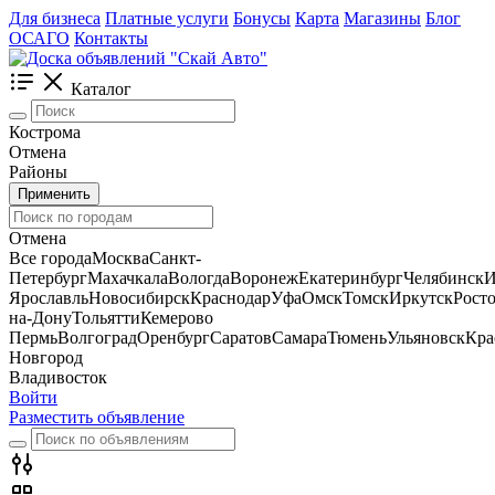
Для бизнеса
Платные услуги
Бонусы
Карта
Магазины
Блог
ОСАГО
Контакты
Каталог
Кострома
Отмена
Районы
Применить
Отмена
Все города
Москва
Санкт-
Петербург
Махачкала
Вологда
Воронеж
Екатеринбург
Челябинск
И
Ярославль
Новосибирск
Краснодар
Уфа
Омск
Томск
Иркутск
Росто
на-Дону
Тольятти
Кемерово
Пермь
Волгоград
Оренбург
Саратов
Самара
Тюмень
Ульяновск
Кра
Новгород
Владивосток
Войти
Разместить объявление