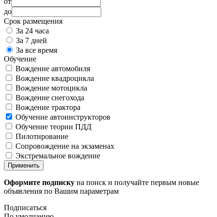
от
до
Срок размещения
За 24 часа
За 7 дней
За все время
Обучение
Вождение автомобиля
Вождение квадроцикла
Вождение мотоцикла
Вождение снегохода
Вождение трактора
Обучение автоинструкторов
Обучение теории ПДД
Пилотирование
Сопровождение на экзаменах
Экстремальное вождение
Применить
Оформите подписку
на поиск и получайте первым новые
объявления по Вашим параметрам
Подписаться
По умолчанию