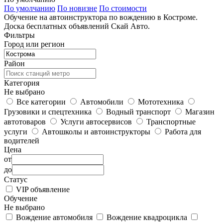
По умолчанию
По новизне
По стоимости
Обучение на автоинструктора по вождению в Костроме.
Доска бесплатных объявлений Скай Авто.
Фильтры
Город или регион
Район
Категория
Не выбрано
Все категории
Автомобили
Мототехника
Грузовики и спецтехника
Водный транспорт
Магазин
автотоваров
Услуги автосервисов
Транспортные
услуги
Автошколы и автоинструкторы
Работа для
водителей
Цена
от
до
Статус
VIP объявление
Обучение
Не выбрано
Вождение автомобиля
Вождение квадроцикла