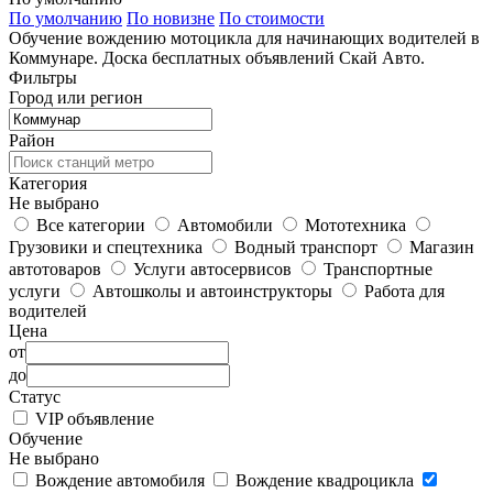
По умолчанию
По новизне
По стоимости
Обучение вождению мотоцикла для начинающих водителей в
Коммунаре. Доска бесплатных объявлений Скай Авто.
Фильтры
Город или регион
Район
Категория
Не выбрано
Все категории
Автомобили
Мототехника
Грузовики и спецтехника
Водный транспорт
Магазин
автотоваров
Услуги автосервисов
Транспортные
услуги
Автошколы и автоинструкторы
Работа для
водителей
Цена
от
до
Статус
VIP объявление
Обучение
Не выбрано
Вождение автомобиля
Вождение квадроцикла