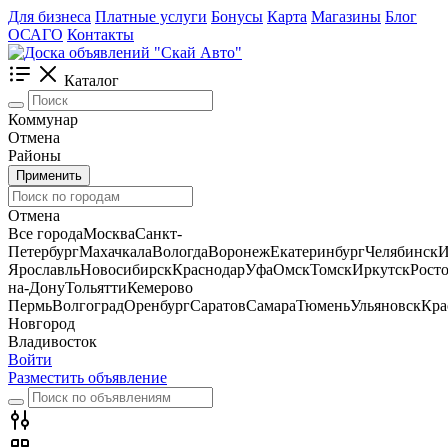
Для бизнеса
Платные услуги
Бонусы
Карта
Магазины
Блог
ОСАГО
Контакты
Каталог
Коммунар
Отмена
Районы
Применить
Отмена
Все города
Москва
Санкт-
Петербург
Махачкала
Вологда
Воронеж
Екатеринбург
Челябинск
И
Ярославль
Новосибирск
Краснодар
Уфа
Омск
Томск
Иркутск
Росто
на-Дону
Тольятти
Кемерово
Пермь
Волгоград
Оренбург
Саратов
Самара
Тюмень
Ульяновск
Кра
Новгород
Владивосток
Войти
Разместить объявление