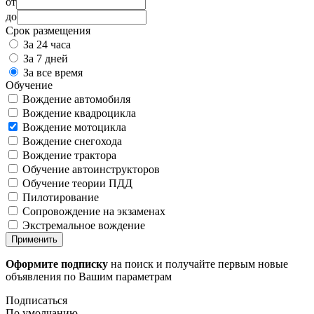
от
до
Срок размещения
За 24 часа
За 7 дней
За все время
Обучение
Вождение автомобиля
Вождение квадроцикла
Вождение мотоцикла
Вождение снегохода
Вождение трактора
Обучение автоинструкторов
Обучение теории ПДД
Пилотирование
Сопровождение на экзаменах
Экстремальное вождение
Применить
Оформите подписку
на поиск и получайте первым новые
объявления по Вашим параметрам
Подписаться
По умолчанию