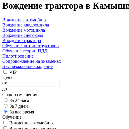
Вождение трактора в Камыш
Вождение автомобиля
Вождение квадроцикла
Вождение мотоцикла
Вождение снегохода
Вождение трактора
Обучение автоинструкторов
Обучение теории ПДД
Пилотирование
Сопровождение на экзаменах
Экстремальное вождение
VIP
Цена
от
до
Срок размещения
За 24 часа
За 7 дней
За все время
Обучение
Вождение автомобиля
Вождение квадроцикла