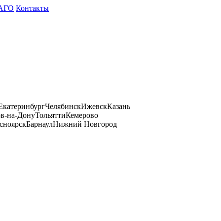
АГО
Контакты
Екатеринбург
Челябинск
Ижевск
Казань
ов-на-Дону
Тольятти
Кемерово
сноярск
Барнаул
Нижний Новгород