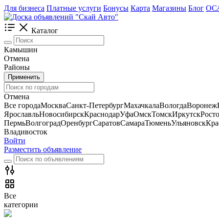
Для бизнеса
Платные услуги
Бонусы
Карта
Магазины
Блог
ОС
Каталог
Камышин
Отмена
Районы
Применить
Отмена
Все города
Москва
Санкт-Петербург
Махачкала
Вологда
Воронеж
Ярославль
Новосибирск
Краснодар
Уфа
Омск
Томск
Иркутск
Рост
Пермь
Волгоград
Оренбург
Саратов
Самара
Тюмень
Ульяновск
Кра
Владивосток
Войти
Разместить объявление
Все
категории