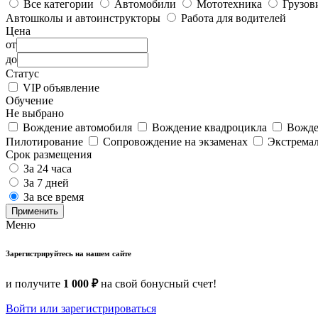
Все категории
Автомобили
Мототехника
Грузов
Автошколы и автоинструкторы
Работа для водителей
Цена
от
до
Статус
VIP объявление
Обучение
Не выбрано
Вождение автомобиля
Вождение квадроцикла
Вожде
Пилотирование
Сопровождение на экзаменах
Экстрема
Срок размещения
За 24 часа
За 7 дней
За все время
Применить
Меню
Зарегистрируйтесь на нашем сайте
и получите
1 000 ₽
на свой бонусный счет!
Войти или зарегистрироваться