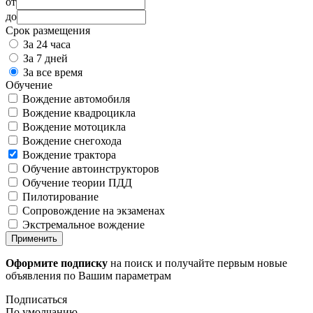
от
до
Срок размещения
За 24 часа
За 7 дней
За все время
Обучение
Вождение автомобиля
Вождение квадроцикла
Вождение мотоцикла
Вождение снегохода
Вождение трактора
Обучение автоинструкторов
Обучение теории ПДД
Пилотирование
Сопровождение на экзаменах
Экстремальное вождение
Применить
Оформите подписку
на поиск и получайте первым новые
объявления по Вашим параметрам
Подписаться
По умолчанию