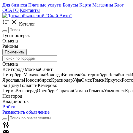
Для бизнеса
Платные услуги
Бонусы
Карта
Магазины
Блог
ОСАГО
Контакты
Каталог
Гусиноозерск
Отмена
Районы
Применить
Отмена
Все города
Москва
Санкт-
Петербург
Махачкала
Вологда
Воронеж
Екатеринбург
Челябинск
И
Ярославль
Новосибирск
Краснодар
Уфа
Омск
Томск
Иркутск
Росто
на-Дону
Тольятти
Кемерово
Пермь
Волгоград
Оренбург
Саратов
Самара
Тюмень
Ульяновск
Кра
Новгород
Владивосток
Войти
Разместить объявление