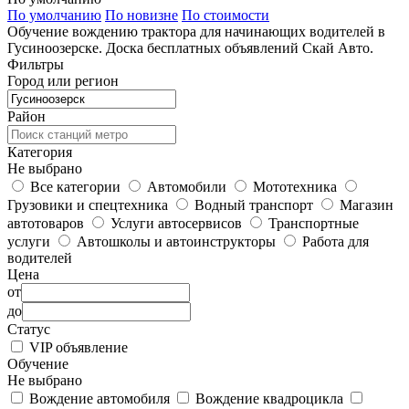
По умолчанию
По новизне
По стоимости
Обучение вождению трактора для начинающих водителей в
Гусиноозерске. Доска бесплатных объявлений Скай Авто.
Фильтры
Город или регион
Район
Категория
Не выбрано
Все категории
Автомобили
Мототехника
Грузовики и спецтехника
Водный транспорт
Магазин
автотоваров
Услуги автосервисов
Транспортные
услуги
Автошколы и автоинструкторы
Работа для
водителей
Цена
от
до
Статус
VIP объявление
Обучение
Не выбрано
Вождение автомобиля
Вождение квадроцикла