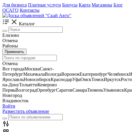
Для бизнеса
Платные услуги
Бонусы
Карта
Магазины
Блог
ОСАГО
Контакты
Каталог
Елизово
Отмена
Районы
Применить
Отмена
Все города
Москва
Санкт-
Петербург
Махачкала
Вологда
Воронеж
Екатеринбург
Челябинск
И
Ярославль
Новосибирск
Краснодар
Уфа
Омск
Томск
Иркутск
Росто
на-Дону
Тольятти
Кемерово
Пермь
Волгоград
Оренбург
Саратов
Самара
Тюмень
Ульяновск
Кра
Новгород
Владивосток
Войти
Разместить объявление