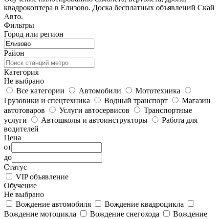
квадрокоптера в Елизово. Доска бесплатных объявлений Скай
Авто.
Фильтры
Город или регион
Район
Категория
Не выбрано
Все категории
Автомобили
Мототехника
Грузовики и спецтехника
Водный транспорт
Магазин
автотоваров
Услуги автосервисов
Транспортные
услуги
Автошколы и автоинструкторы
Работа для
водителей
Цена
от
до
Статус
VIP объявление
Обучение
Не выбрано
Вождение автомобиля
Вождение квадроцикла
Вождение мотоцикла
Вождение снегохода
Вождение