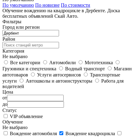
По умолчанию
По новизне
По стоимости
Обучение вождению на квадроцикле в Дербенте. Доска
бесплатных объявлений Скай Авто.
Фильтры
Город или регион
Район
Категория
Не выбрано
Все категории
Автомобили
Мототехника
Грузовики и спецтехника
Водный транспорт
Магазин
автотоваров
Услуги автосервисов
Транспортные
услуги
Автошколы и автоинструкторы
Работа для
водителей
Цена
от
до
Статус
VIP объявление
Обучение
Не выбрано
Вождение автомобиля
Вождение квадроцикла