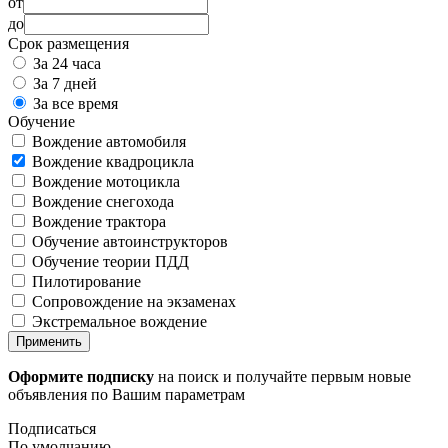
от
до
Срок размещения
За 24 часа
За 7 дней
За все время
Обучение
Вождение автомобиля
Вождение квадроцикла
Вождение мотоцикла
Вождение снегохода
Вождение трактора
Обучение автоинструкторов
Обучение теории ПДД
Пилотирование
Сопровождение на экзаменах
Экстремальное вождение
Применить
Оформите подписку
на поиск и получайте первым новые
объявления по Вашим параметрам
Подписаться
По умолчанию