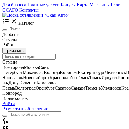
Для бизнеса
Платные услуги
Бонусы
Карта
Магазины
Блог
ОСАГО
Контакты
Каталог
Дербент
Отмена
Районы
Применить
Отмена
Все города
Москва
Санкт-
Петербург
Махачкала
Вологда
Воронеж
Екатеринбург
Челябинск
И
Ярославль
Новосибирск
Краснодар
Уфа
Омск
Томск
Иркутск
Росто
на-Дону
Тольятти
Кемерово
Пермь
Волгоград
Оренбург
Саратов
Самара
Тюмень
Ульяновск
Кра
Новгород
Владивосток
Войти
Разместить объявление