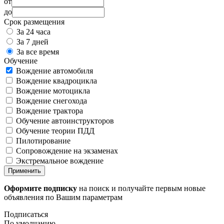
от
до
Срок размещения
За 24 часа
За 7 дней
За все время
Обучение
Вождение автомобиля
Вождение квадроцикла
Вождение мотоцикла
Вождение снегохода
Вождение трактора
Обучение автоинструкторов
Обучение теории ПДД
Пилотирование
Сопровождение на экзаменах
Экстремальное вождение
Применить
Оформите подписку
на поиск и получайте первым новые
объявления по Вашим параметрам
Подписаться
По умолчанию