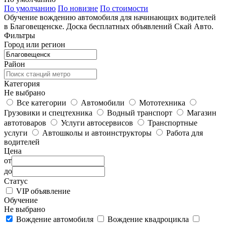
По умолчанию
По новизне
По стоимости
Обучение вождению автомобиля для начинающих водителей
в Благовещенске. Доска бесплатных объявлений Скай Авто.
Фильтры
Город или регион
Район
Категория
Не выбрано
Все категории
Автомобили
Мототехника
Грузовики и спецтехника
Водный транспорт
Магазин
автотоваров
Услуги автосервисов
Транспортные
услуги
Автошколы и автоинструкторы
Работа для
водителей
Цена
от
до
Статус
VIP объявление
Обучение
Не выбрано
Вождение автомобиля
Вождение квадроцикла