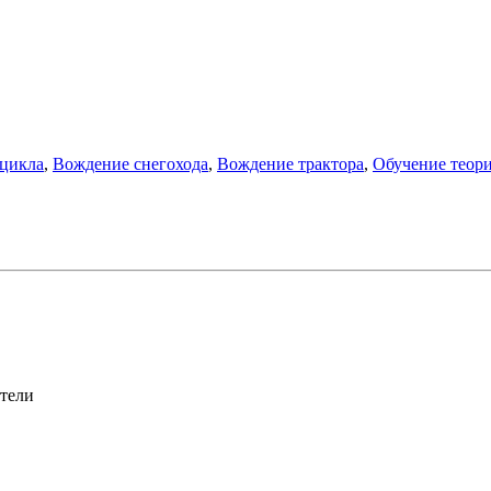
цикла
,
Вождение снегохода
,
Вождение трактора
,
Обучение теор
атели