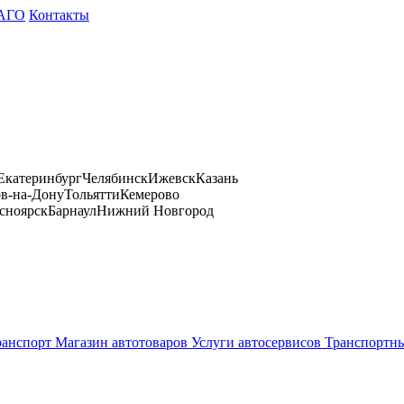
АГО
Контакты
Екатеринбург
Челябинск
Ижевск
Казань
ов-на-Дону
Тольятти
Кемерово
сноярск
Барнаул
Нижний Новгород
ранспорт
Магазин автотоваров
Услуги автосервисов
Транспортны