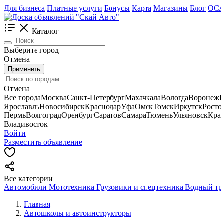
Для бизнеса
Платные услуги
Бонусы
Карта
Магазины
Блог
ОС
Каталог
Выберите город
Отмена
Применить
Отмена
Все города
Москва
Санкт-Петербург
Махачкала
Вологда
Воронеж
Ярославль
Новосибирск
Краснодар
Уфа
Омск
Томск
Иркутск
Рост
Пермь
Волгоград
Оренбург
Саратов
Самара
Тюмень
Ульяновск
Кра
Владивосток
Войти
Разместить объявление
Все категории
Автомобили
Мототехника
Грузовики и спецтехника
Водный т
Главная
Автошколы и автоинструкторы