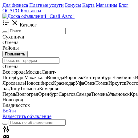
Для бизнеса
Платные услуги
Бонусы
Карта
Магазины
Блог
ОСАГО
Контакты
Каталог
Сухиничи
Отмена
Районы
Применить
Отмена
Все города
Москва
Санкт-
Петербург
Махачкала
Вологда
Воронеж
Екатеринбург
Челябинск
И
Ярославль
Новосибирск
Краснодар
Уфа
Омск
Томск
Иркутск
Росто
на-Дону
Тольятти
Кемерово
Пермь
Волгоград
Оренбург
Саратов
Самара
Тюмень
Ульяновск
Кра
Новгород
Владивосток
Войти
Разместить объявление