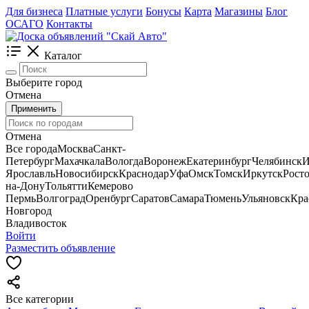
Для бизнеса
Платные услуги
Бонусы
Карта
Магазины
Блог
ОСАГО
Контакты
Каталог
Выберите город
Отмена
Применить
Отмена
Все города
Москва
Санкт-
Петербург
Махачкала
Вологда
Воронеж
Екатеринбург
Челябинск
И
Ярославль
Новосибирск
Краснодар
Уфа
Омск
Томск
Иркутск
Росто
на-Дону
Тольятти
Кемерово
Пермь
Волгоград
Оренбург
Саратов
Самара
Тюмень
Ульяновск
Кра
Новгород
Владивосток
Войти
Разместить объявление
Все категории