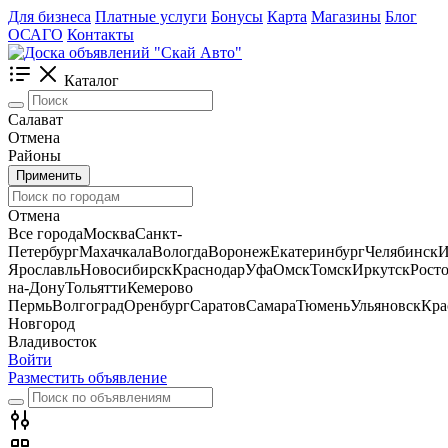
Для бизнеса
Платные услуги
Бонусы
Карта
Магазины
Блог
ОСАГО
Контакты
Каталог
Салават
Отмена
Районы
Применить
Отмена
Все города
Москва
Санкт-
Петербург
Махачкала
Вологда
Воронеж
Екатеринбург
Челябинск
И
Ярославль
Новосибирск
Краснодар
Уфа
Омск
Томск
Иркутск
Росто
на-Дону
Тольятти
Кемерово
Пермь
Волгоград
Оренбург
Саратов
Самара
Тюмень
Ульяновск
Кра
Новгород
Владивосток
Войти
Разместить объявление