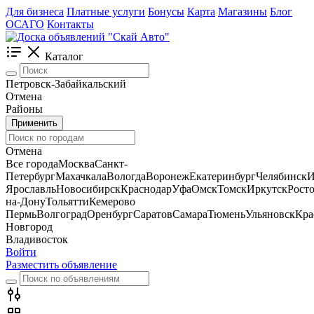
Для бизнеса
Платные услуги
Бонусы
Карта
Магазины
Блог
ОСАГО
Контакты
Каталог
Петровск-Забайкальский
Отмена
Районы
Применить
Отмена
Все города
Москва
Санкт-
Петербург
Махачкала
Вологда
Воронеж
Екатеринбург
Челябинск
И
Ярославль
Новосибирск
Краснодар
Уфа
Омск
Томск
Иркутск
Росто
на-Дону
Тольятти
Кемерово
Пермь
Волгоград
Оренбург
Саратов
Самара
Тюмень
Ульяновск
Кра
Новгород
Владивосток
Войти
Разместить объявление