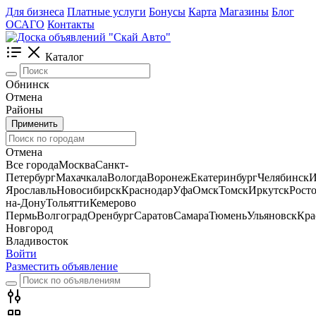
Для бизнеса
Платные услуги
Бонусы
Карта
Магазины
Блог
ОСАГО
Контакты
Каталог
Обнинск
Отмена
Районы
Применить
Отмена
Все города
Москва
Санкт-
Петербург
Махачкала
Вологда
Воронеж
Екатеринбург
Челябинск
И
Ярославль
Новосибирск
Краснодар
Уфа
Омск
Томск
Иркутск
Росто
на-Дону
Тольятти
Кемерово
Пермь
Волгоград
Оренбург
Саратов
Самара
Тюмень
Ульяновск
Кра
Новгород
Владивосток
Войти
Разместить объявление