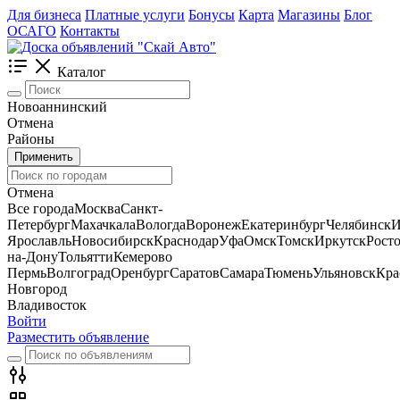
Для бизнеса
Платные услуги
Бонусы
Карта
Магазины
Блог
ОСАГО
Контакты
Каталог
Новоаннинский
Отмена
Районы
Применить
Отмена
Все города
Москва
Санкт-
Петербург
Махачкала
Вологда
Воронеж
Екатеринбург
Челябинск
И
Ярославль
Новосибирск
Краснодар
Уфа
Омск
Томск
Иркутск
Росто
на-Дону
Тольятти
Кемерово
Пермь
Волгоград
Оренбург
Саратов
Самара
Тюмень
Ульяновск
Кра
Новгород
Владивосток
Войти
Разместить объявление