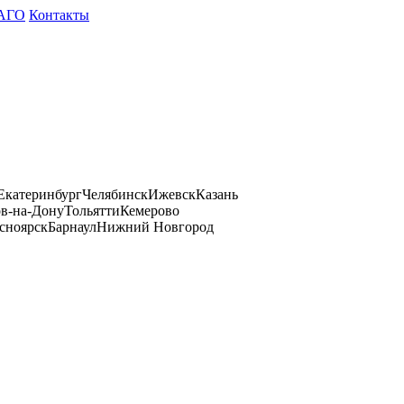
АГО
Контакты
Екатеринбург
Челябинск
Ижевск
Казань
ов-на-Дону
Тольятти
Кемерово
сноярск
Барнаул
Нижний Новгород