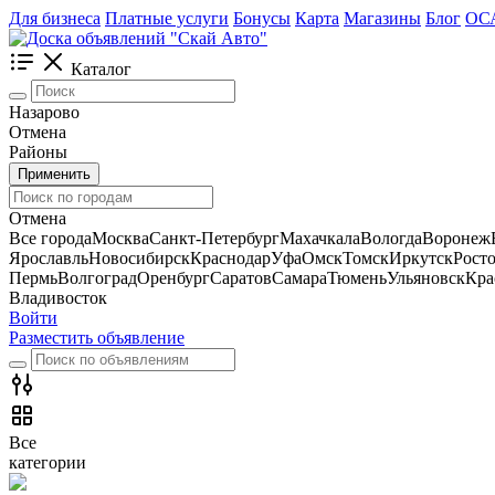
Для бизнеса
Платные услуги
Бонусы
Карта
Магазины
Блог
ОС
Каталог
Назарово
Отмена
Районы
Применить
Отмена
Все города
Москва
Санкт-Петербург
Махачкала
Вологда
Воронеж
Ярославль
Новосибирск
Краснодар
Уфа
Омск
Томск
Иркутск
Рост
Пермь
Волгоград
Оренбург
Саратов
Самара
Тюмень
Ульяновск
Кра
Владивосток
Войти
Разместить объявление
Все
категории