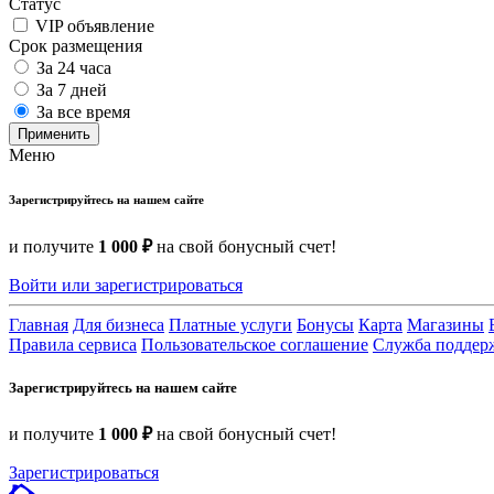
Статус
VIP объявление
Срок размещения
За 24 часа
За 7 дней
За все время
Применить
Меню
Зарегистрируйтесь на нашем сайте
и получите
1 000 ₽
на свой бонусный счет!
Войти или зарегистрироваться
Главная
Для бизнеса
Платные услуги
Бонусы
Карта
Магазины
Правила сервиса
Пользовательское соглашение
Служба поддер
Зарегистрируйтесь на нашем сайте
и получите
1 000 ₽
на свой бонусный счет!
Зарегистрироваться