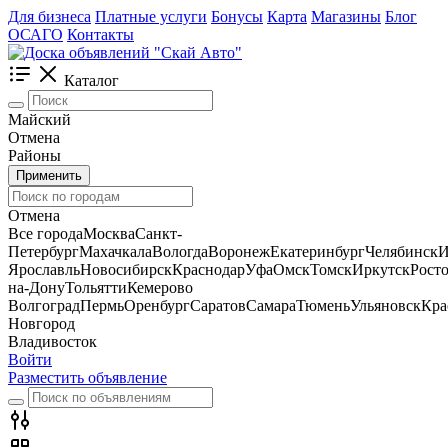
Для бизнеса
Платные услуги
Бонусы
Карта
Магазины
Блог
ОСАГО
Контакты
Каталог
Майский
Отмена
Районы
Применить
Отмена
Все города
Москва
Санкт-
Петербург
Махачкала
Вологда
Воронеж
Екатеринбург
Челябинск
И
Ярославль
Новосибирск
Краснодар
Уфа
Омск
Томск
Иркутск
Росто
на-Дону
Тольятти
Кемерово
Волгоград
Пермь
Оренбург
Саратов
Самара
Тюмень
Ульяновск
Кра
Новгород
Владивосток
Войти
Разместить объявление