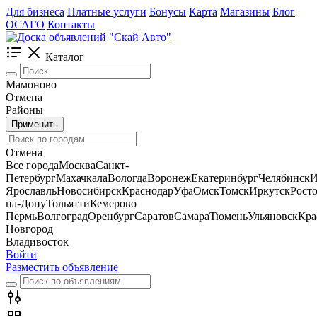
Для бизнеса
Платные услуги
Бонусы
Карта
Магазины
Блог
ОСАГО
Контакты
Каталог
Мамоново
Отмена
Районы
Применить
Отмена
Все города
Москва
Санкт-
Петербург
Махачкала
Вологда
Воронеж
Екатеринбург
Челябинск
И
Ярославль
Новосибирск
Краснодар
Уфа
Омск
Томск
Иркутск
Росто
на-Дону
Тольятти
Кемерово
Пермь
Волгоград
Оренбург
Саратов
Самара
Тюмень
Ульяновск
Кра
Новгород
Владивосток
Войти
Разместить объявление