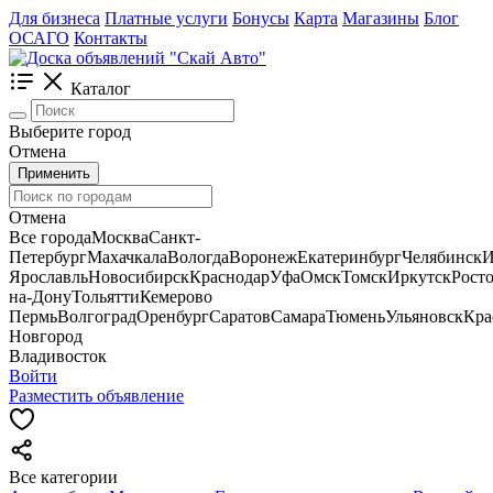
Для бизнеса
Платные услуги
Бонусы
Карта
Магазины
Блог
ОСАГО
Контакты
Каталог
Выберите город
Отмена
Применить
Отмена
Все города
Москва
Санкт-
Петербург
Махачкала
Вологда
Воронеж
Екатеринбург
Челябинск
И
Ярославль
Новосибирск
Краснодар
Уфа
Омск
Томск
Иркутск
Росто
на-Дону
Тольятти
Кемерово
Пермь
Волгоград
Оренбург
Саратов
Самара
Тюмень
Ульяновск
Кра
Новгород
Владивосток
Войти
Разместить объявление
Все категории