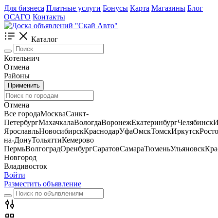
Для бизнеса
Платные услуги
Бонусы
Карта
Магазины
Блог
ОСАГО
Контакты
Каталог
Котельнич
Отмена
Районы
Применить
Отмена
Все города
Москва
Санкт-
Петербург
Махачкала
Вологда
Воронеж
Екатеринбург
Челябинск
И
Ярославль
Новосибирск
Краснодар
Уфа
Омск
Томск
Иркутск
Росто
на-Дону
Тольятти
Кемерово
Пермь
Волгоград
Оренбург
Саратов
Самара
Тюмень
Ульяновск
Кра
Новгород
Владивосток
Войти
Разместить объявление