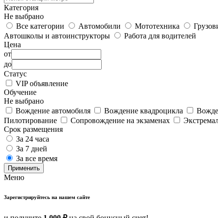
Категория
Не выбрано
Все категории
Автомобили
Мототехника
Грузов
Автошколы и автоинструкторы
Работа для водителей
Цена
от
до
Статус
VIP объявление
Обучение
Не выбрано
Вождение автомобиля
Вождение квадроцикла
Вожде
Пилотирование
Сопровождение на экзаменах
Экстрема
Срок размещения
За 24 часа
За 7 дней
За все время
Применить
Меню
Зарегистрируйтесь на нашем сайте
и получите
1 000 ₽
на свой бонусный счет!