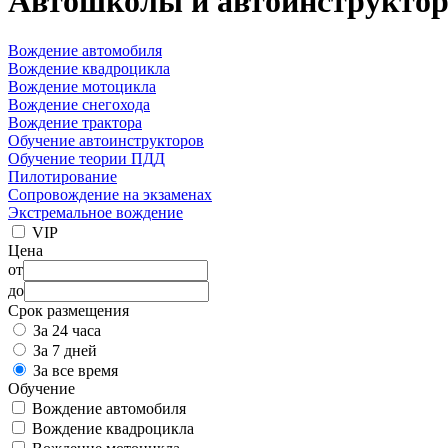
Автошколы и автоинструкто
Вождение автомобиля
Вождение квадроцикла
Вождение мотоцикла
Вождение снегохода
Вождение трактора
Обучение автоинструкторов
Обучение теории ПДД
Пилотирование
Сопровождение на экзаменах
Экстремальное вождение
VIP
Цена
от
до
Срок размещения
За 24 часа
За 7 дней
За все время
Обучение
Вождение автомобиля
Вождение квадроцикла