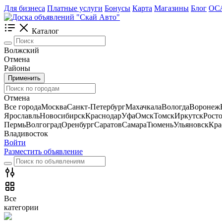
Для бизнеса
Платные услуги
Бонусы
Карта
Магазины
Блог
ОС
Каталог
Волжский
Отмена
Районы
Применить
Отмена
Все города
Москва
Санкт-Петербург
Махачкала
Вологда
Воронеж
Ярославль
Новосибирск
Краснодар
Уфа
Омск
Томск
Иркутск
Рост
Пермь
Волгоград
Оренбург
Саратов
Самара
Тюмень
Ульяновск
Кра
Владивосток
Войти
Разместить объявление
Все
категории