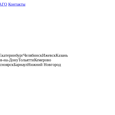
АГО
Контакты
Екатеринбург
Челябинск
Ижевск
Казань
ов-на-Дону
Тольятти
Кемерово
сноярск
Барнаул
Нижний Новгород