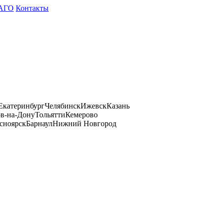
АГО
Контакты
Екатеринбург
Челябинск
Ижевск
Казань
ов-на-Дону
Тольятти
Кемерово
сноярск
Барнаул
Нижний Новгород