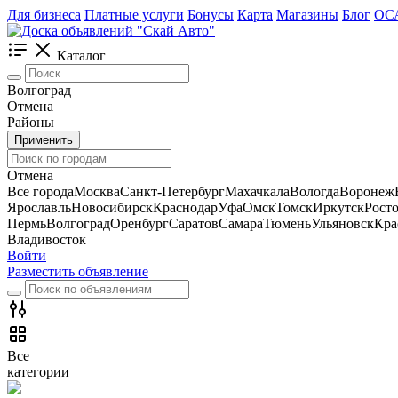
Для бизнеса
Платные услуги
Бонусы
Карта
Магазины
Блог
ОС
Каталог
Волгоград
Отмена
Районы
Применить
Отмена
Все города
Москва
Санкт-Петербург
Махачкала
Вологда
Воронеж
Ярославль
Новосибирск
Краснодар
Уфа
Омск
Томск
Иркутск
Рост
Пермь
Волгоград
Оренбург
Саратов
Самара
Тюмень
Ульяновск
Кра
Владивосток
Войти
Разместить объявление
Все
категории