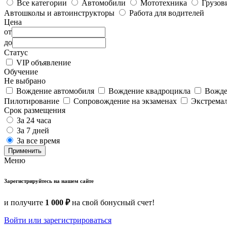
Все категории
Автомобили
Мототехника
Грузов
Автошколы и автоинструкторы
Работа для водителей
Цена
от
до
Статус
VIP объявление
Обучение
Не выбрано
Вождение автомобиля
Вождение квадроцикла
Вожде
Пилотирование
Сопровождение на экзаменах
Экстрема
Срок размещения
За 24 часа
За 7 дней
За все время
Применить
Меню
Зарегистрируйтесь на нашем сайте
и получите
1 000 ₽
на свой бонусный счет!
Войти или зарегистрироваться