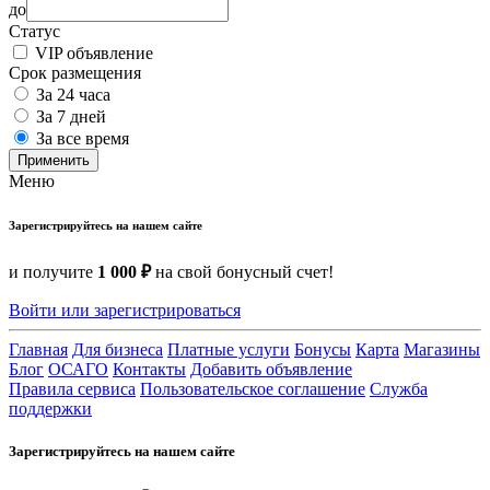
до
Статус
VIP объявление
Срок размещения
За 24 часа
За 7 дней
За все время
Применить
Меню
Зарегистрируйтесь на нашем сайте
и получите
1 000 ₽
на свой бонусный счет!
Войти или зарегистрироваться
Главная
Для бизнеса
Платные услуги
Бонусы
Карта
Магазины
Блог
ОСАГО
Контакты
Добавить объявление
Правила сервиса
Пользовательское соглашение
Служба
поддержки
Зарегистрируйтесь на нашем сайте