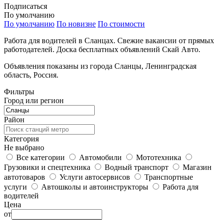
Подписаться
По умолчанию
По умолчанию
По новизне
По стоимости
Работа для водителей в Сланцах. Свежие вакансии от прямых
работодателей. Доска бесплатных объявлений Скай Авто.
Объявления показаны из города Сланцы, Ленинградская
область, Россия.
Фильтры
Город или регион
Район
Категория
Не выбрано
Все категории
Автомобили
Мототехника
Грузовики и спецтехника
Водный транспорт
Магазин
автотоваров
Услуги автосервисов
Транспортные
услуги
Автошколы и автоинструкторы
Работа для
водителей
Цена
от