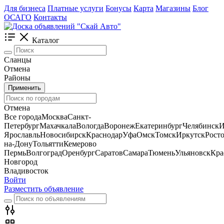
Для бизнеса
Платные услуги
Бонусы
Карта
Магазины
Блог
ОСАГО
Контакты
Каталог
Сланцы
Отмена
Районы
Применить
Отмена
Все города
Москва
Санкт-
Петербург
Махачкала
Вологда
Воронеж
Екатеринбург
Челябинск
И
Ярославль
Новосибирск
Краснодар
Уфа
Омск
Томск
Иркутск
Росто
на-Дону
Тольятти
Кемерово
Пермь
Волгоград
Оренбург
Саратов
Самара
Тюмень
Ульяновск
Кра
Новгород
Владивосток
Войти
Разместить объявление