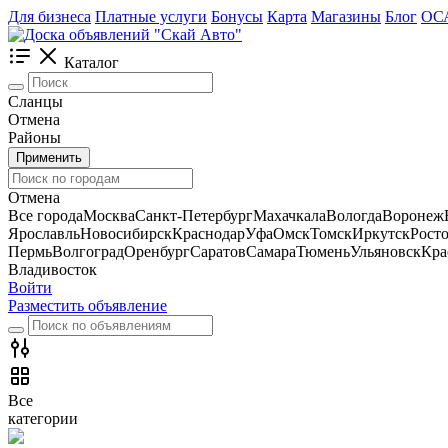
Для бизнеса
Платные услуги
Бонусы
Карта
Магазины
Блог
ОС
Каталог
Сланцы
Отмена
Районы
Применить
Отмена
Все города
Москва
Санкт-Петербург
Махачкала
Вологда
Воронеж
Ярославль
Новосибирск
Краснодар
Уфа
Омск
Томск
Иркутск
Рост
Пермь
Волгоград
Оренбург
Саратов
Самара
Тюмень
Ульяновск
Кра
Владивосток
Войти
Разместить объявление
Все
категории