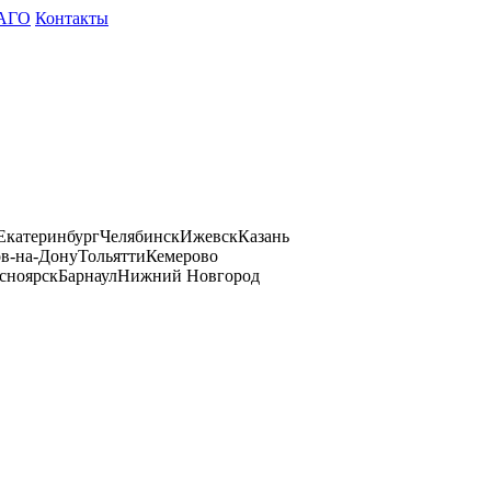
АГО
Контакты
Екатеринбург
Челябинск
Ижевск
Казань
ов-на-Дону
Тольятти
Кемерово
сноярск
Барнаул
Нижний Новгород