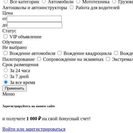
Все категории
Автомобили
Мототехника
Грузов
Автошколы и автоинструкторы
Работа для водителей
Цена
от
до
Статус
VIP объявление
Обучение
Не выбрано
Вождение автомобиля
Вождение квадроцикла
Вожде
Пилотирование
Сопровождение на экзаменах
Экстрема
Срок размещения
За 24 часа
За 7 дней
За все время
Применить
Меню
Зарегистрируйтесь на нашем сайте
и получите
1 000 ₽
на свой бонусный счет!
Войти или зарегистрироваться