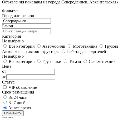
Объявления показаны из города Северодвинск, Архангельская о
Фильтры
Город или регион
Район
Категория
Не выбрано
Все категории
Автомобили
Мототехника
Грузов
Автошколы и автоинструкторы
Работа для водителей
Не выбрано
Все категории
Грузовики
Тягачи
Сельхозтехника
Цена
от
до
Статус
VIP объявление
Срок размещения
За 24 часа
За 7 дней
За все время
Применить