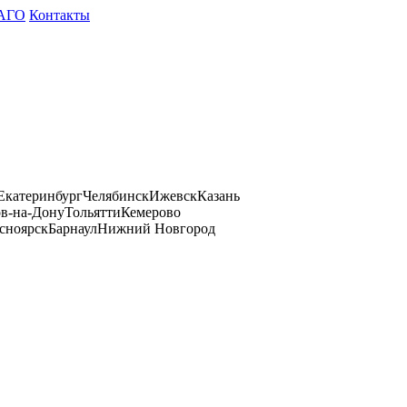
АГО
Контакты
Екатеринбург
Челябинск
Ижевск
Казань
ов-на-Дону
Тольятти
Кемерово
сноярск
Барнаул
Нижний Новгород