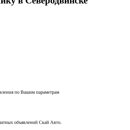
нику в Северодвинске
явления по Вашим параметрам
латных объявлений Скай Авто.