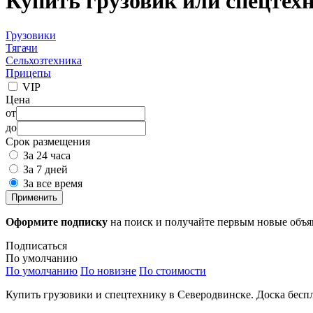
Купить грузовик или спецтех
Грузовики
Тягачи
Сельхозтехника
Прицепы
VIP
Цена
от
до
Срок размещения
За 24 часа
За 7 дней
За все время
Применить
Оформите подписку
на поиск и получайте первым новые объ
Подписаться
По умолчанию
По умолчанию
По новизне
По стоимости
Купить грузовики и спецтехнику в Северодвинске. Доска бесп