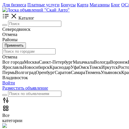
Для бизнеса
Платные услуги
Бонусы
Карта
Магазины
Блог
ОС
Каталог
Северодвинск
Отмена
Районы
Применить
Отмена
Все города
Москва
Санкт-Петербург
Махачкала
Вологда
Воронеж
Ярославль
Новосибирск
Краснодар
Уфа
Омск
Томск
Иркутск
Рост
Пермь
Волгоград
Оренбург
Саратов
Самара
Тюмень
Ульяновск
Кра
Владивосток
Войти
Разместить объявление
Все
категории