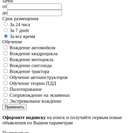
Цена
от
до
Срок размещения
За 24 часа
За 7 дней
За все время
Обучение
Вождение автомобиля
Вождение квадроцикла
Вождение мотоцикла
Вождение снегохода
Вождение трактора
Обучение автоинструкторов
Обучение теории ПДД
Пилотирование
Сопровождение на экзаменах
Экстремальное вождение
Применить
Оформите подписку
на поиск и получайте первым новые
объявления по Вашим параметрам
Подписаться