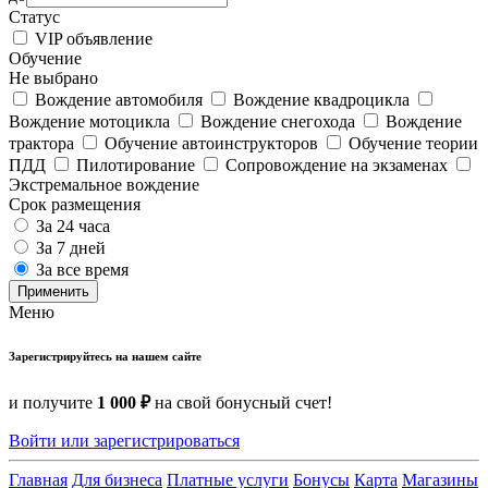
Статус
VIP объявление
Обучение
Не выбрано
Вождение автомобиля
Вождение квадроцикла
Вождение мотоцикла
Вождение снегохода
Вождение
трактора
Обучение автоинструкторов
Обучение теории
ПДД
Пилотирование
Сопровождение на экзаменах
Экстремальное вождение
Срок размещения
За 24 часа
За 7 дней
За все время
Применить
Меню
Зарегистрируйтесь на нашем сайте
и получите
1 000 ₽
на свой бонусный счет!
Войти или зарегистрироваться
Главная
Для бизнеса
Платные услуги
Бонусы
Карта
Магазины