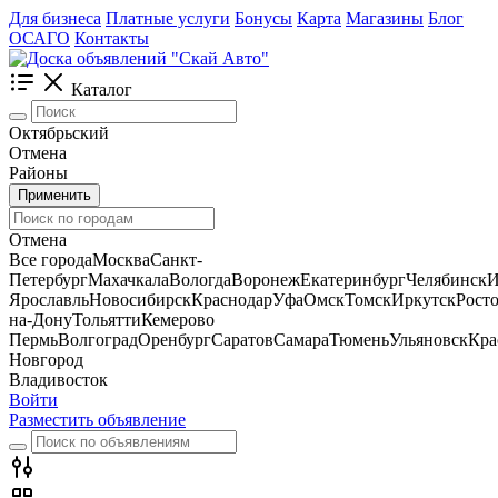
Для бизнеса
Платные услуги
Бонусы
Карта
Магазины
Блог
ОСАГО
Контакты
Каталог
Октябрьский
Отмена
Районы
Применить
Отмена
Все города
Москва
Санкт-
Петербург
Махачкала
Вологда
Воронеж
Екатеринбург
Челябинск
И
Ярославль
Новосибирск
Краснодар
Уфа
Омск
Томск
Иркутск
Росто
на-Дону
Тольятти
Кемерово
Пермь
Волгоград
Оренбург
Саратов
Самара
Тюмень
Ульяновск
Кра
Новгород
Владивосток
Войти
Разместить объявление