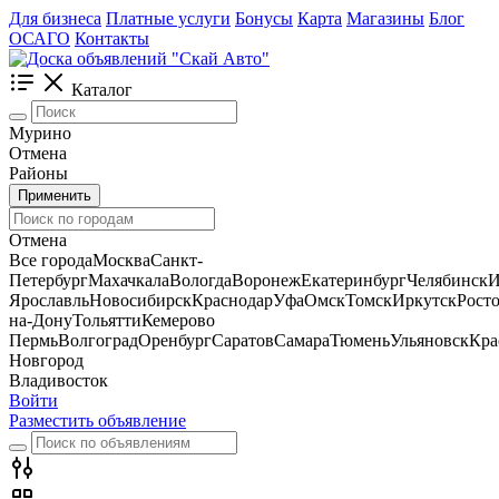
Для бизнеса
Платные услуги
Бонусы
Карта
Магазины
Блог
ОСАГО
Контакты
Каталог
Мурино
Отмена
Районы
Применить
Отмена
Все города
Москва
Санкт-
Петербург
Махачкала
Вологда
Воронеж
Екатеринбург
Челябинск
И
Ярославль
Новосибирск
Краснодар
Уфа
Омск
Томск
Иркутск
Росто
на-Дону
Тольятти
Кемерово
Пермь
Волгоград
Оренбург
Саратов
Самара
Тюмень
Ульяновск
Кра
Новгород
Владивосток
Войти
Разместить объявление