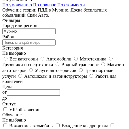
По умолчанию
По новизне
По стоимости
Обучение теории ПДД в Мурино. Доска бесплатных
объявлений Скай Авто.
Фильтры
Город или регион
Район
Категория
Не выбрано
Все категории
Автомобили
Мототехника
Грузовики и спецтехника
Водный транспорт
Магазин
автотоваров
Услуги автосервисов
Транспортные
услуги
Автошколы и автоинструкторы
Работа для
водителей
Цена
от
до
Статус
VIP объявление
Обучение
Не выбрано
Вождение автомобиля
Вождение квадроцикла