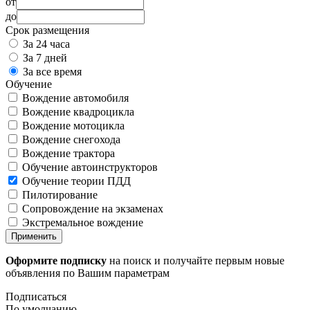
от
до
Срок размещения
За 24 часа
За 7 дней
За все время
Обучение
Вождение автомобиля
Вождение квадроцикла
Вождение мотоцикла
Вождение снегохода
Вождение трактора
Обучение автоинструкторов
Обучение теории ПДД
Пилотирование
Сопровождение на экзаменах
Экстремальное вождение
Применить
Оформите подписку
на поиск и получайте первым новые
объявления по Вашим параметрам
Подписаться
По умолчанию