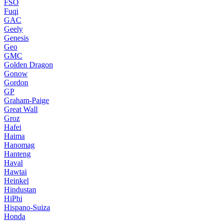
FSO
Fuqi
GAC
Geely
Genesis
Geo
GMC
Golden Dragon
Gonow
Gordon
GP
Graham-Paige
Great Wall
Groz
Hafei
Haima
Hanomag
Hanteng
Haval
Hawtai
Heinkel
Hindustan
HiPhi
Hispano-Suiza
Honda