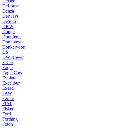
Delage
DeLorean
Denza
Derways
DeSoto
DKW
Dodge
Dongfeng
Doninvest
Donkervoort
DS
DW Hower
E-Car
Eagle
Eagle Cars
Evolute
Excalibur
Exeed
FAW
Ferrari
FIAT
Fisker
Ford
Forthing
Foton