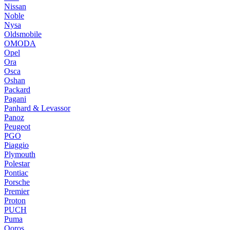
Nissan
Noble
Nysa
Oldsmobile
OMODA
Opel
Ora
Osca
Oshan
Packard
Pagani
Panhard & Levassor
Panoz
Peugeot
PGO
Piaggio
Plymouth
Polestar
Pontiac
Porsche
Premier
Proton
PUCH
Puma
Qoros