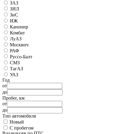
ЗАЗ
ЗИЛ
ЗиС
ИЖ
Канонир
Комбат
ЛуАЗ
Москвич
РАФ
Руссо-Балт
СМЗ
ТагАЗ
УАЗ
Год
от
до
Пробег, км
от
до
Тип автомобиля
Новый
С пробегом
Владельцев по ПТС