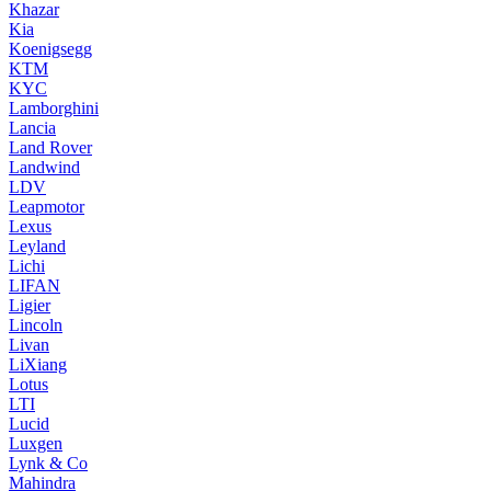
Khazar
Kia
Koenigsegg
KTM
KYC
Lamborghini
Lancia
Land Rover
Landwind
LDV
Leapmotor
Lexus
Leyland
Lichi
LIFAN
Ligier
Lincoln
Livan
LiXiang
Lotus
LTI
Lucid
Luxgen
Lynk & Co
Mahindra