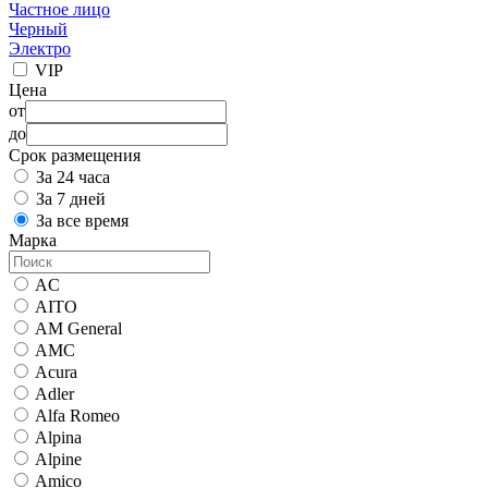
Частное лицо
Черный
Электро
VIP
Цена
от
до
Срок размещения
За 24 часа
За 7 дней
За все время
Марка
AC
AITO
AM General
AMC
Acura
Adler
Alfa Romeo
Alpina
Alpine
Amico