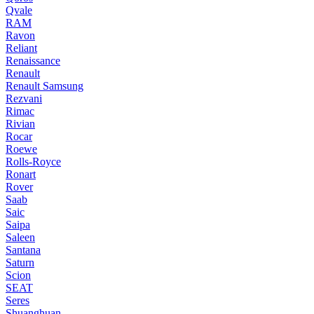
Qvale
RAM
Ravon
Reliant
Renaissance
Renault
Renault Samsung
Rezvani
Rimac
Rivian
Rocar
Roewe
Rolls-Royce
Ronart
Rover
Saab
Saic
Saipa
Saleen
Santana
Saturn
Scion
SEAT
Seres
Shuanghuan