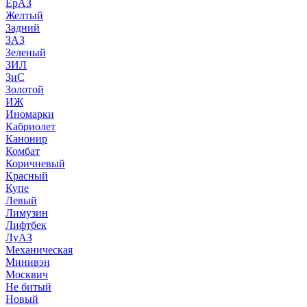
ЕрАЗ
Желтый
Задний
ЗАЗ
Зеленый
ЗИЛ
ЗиС
Золотой
ИЖ
Иномарки
Кабриолет
Канонир
Комбат
Коричневый
Красный
Купе
Левый
Лимузин
Лифтбек
ЛуАЗ
Механическая
Минивэн
Москвич
Не битый
Новый