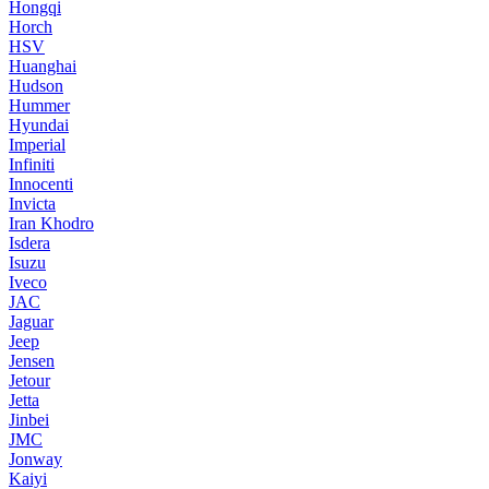
Hongqi
Horch
HSV
Huanghai
Hudson
Hummer
Hyundai
Imperial
Infiniti
Innocenti
Invicta
Iran Khodro
Isdera
Isuzu
Iveco
JAC
Jaguar
Jeep
Jensen
Jetour
Jetta
Jinbei
JMC
Jonway
Kaiyi