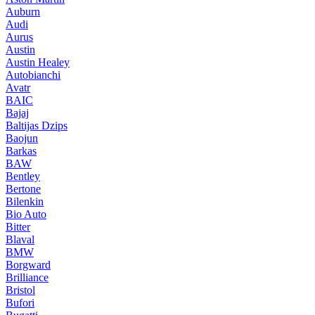
Auburn
Audi
Aurus
Austin
Austin Healey
Autobianchi
Avatr
BAIC
Bajaj
Baltijas Dzips
Baojun
Barkas
BAW
Bentley
Bertone
Bilenkin
Bio Auto
Bitter
Blaval
BMW
Borgward
Brilliance
Bristol
Bufori