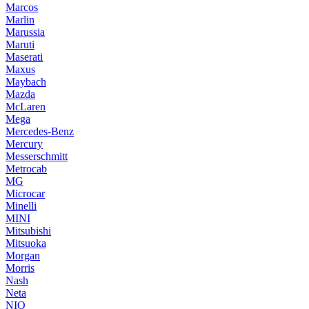
Marcos
Marlin
Marussia
Maruti
Maserati
Maxus
Maybach
Mazda
McLaren
Mega
Mercedes-Benz
Mercury
Messerschmitt
Metrocab
MG
Microcar
Minelli
MINI
Mitsubishi
Mitsuoka
Morgan
Morris
Nash
Neta
NIO