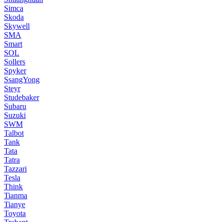
Simca
Skoda
Skywell
SMA
Smart
SOL
Sollers
Spyker
SsangYong
Steyr
Studebaker
Subaru
Suzuki
SWM
Talbot
Tank
Tata
Tatra
Tazzari
Tesla
Think
Tianma
Tianye
Toyota