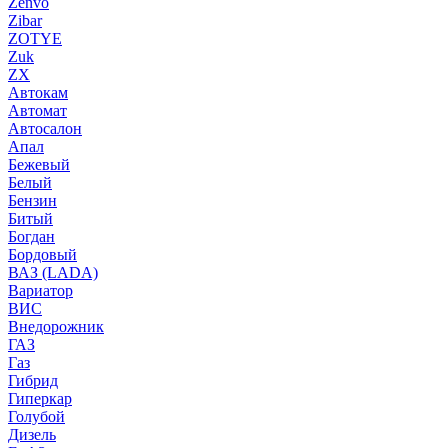
Zenvo
Zibar
ZOTYE
Zuk
ZX
Автокам
Автомат
Автосалон
Апал
Бежевый
Белый
Бензин
Битый
Богдан
Бордовый
ВАЗ (LADA)
Вариатор
ВИС
Внедорожник
ГАЗ
Газ
Гибрид
Гиперкар
Голубой
Дизель