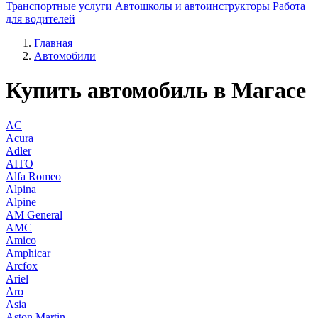
Транспортные услуги
Автошколы и автоинструкторы
Работа
для водителей
Главная
Автомобили
Купить автомобиль в Магасе
AC
Acura
Adler
AITO
Alfa Romeo
Alpina
Alpine
AM General
AMC
Amico
Amphicar
Arcfox
Ariel
Aro
Asia
Aston Martin