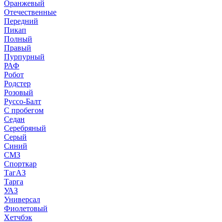
Оранжевый
Отечественные
Передний
Пикап
Полный
Правый
Пурпурный
РАФ
Робот
Родстер
Розовый
Руссо-Балт
С пробегом
Седан
Серебряный
Серый
Синий
СМЗ
Спорткар
ТагАЗ
Тарга
УАЗ
Универсал
Фиолетовый
Хетчбэк