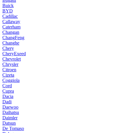
Bugatti
Buick
BYD
Cadillac
Callaway
Caterham
Changan
ChangFeng
Changhe
Chery
CheryExeed
Chevrolet
Chrysler
Citroen
Cizeta
Coggiola
Cord
Cupra
Dacia
Dadi
Daewoo
Daihatsu
Daimler
Datsun
De Tomaso