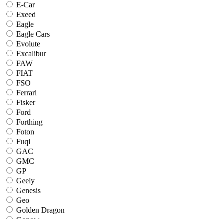
E-Car
Exeed
Eagle
Eagle Cars
Evolute
Excalibur
FAW
FIAT
FSO
Ferrari
Fisker
Ford
Forthing
Foton
Fuqi
GAC
GMC
GP
Geely
Genesis
Geo
Golden Dragon