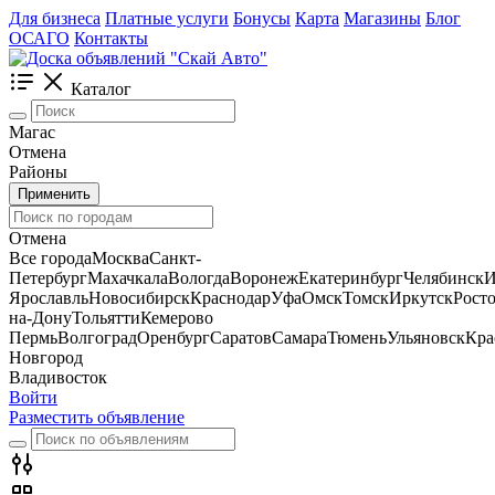
Для бизнеса
Платные услуги
Бонусы
Карта
Магазины
Блог
ОСАГО
Контакты
Каталог
Магас
Отмена
Районы
Применить
Отмена
Все города
Москва
Санкт-
Петербург
Махачкала
Вологда
Воронеж
Екатеринбург
Челябинск
И
Ярославль
Новосибирск
Краснодар
Уфа
Омск
Томск
Иркутск
Росто
на-Дону
Тольятти
Кемерово
Пермь
Волгоград
Оренбург
Саратов
Самара
Тюмень
Ульяновск
Кра
Новгород
Владивосток
Войти
Разместить объявление