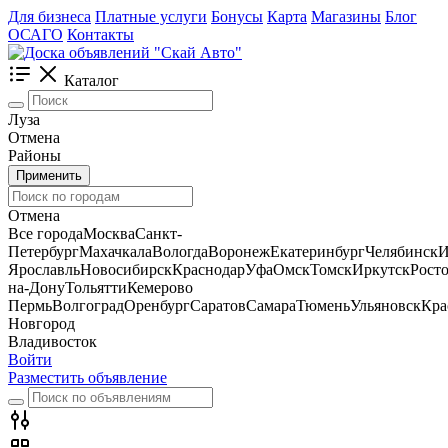
Для бизнеса
Платные услуги
Бонусы
Карта
Магазины
Блог
ОСАГО
Контакты
Каталог
Луза
Отмена
Районы
Применить
Отмена
Все города
Москва
Санкт-
Петербург
Махачкала
Вологда
Воронеж
Екатеринбург
Челябинск
И
Ярославль
Новосибирск
Краснодар
Уфа
Омск
Томск
Иркутск
Росто
на-Дону
Тольятти
Кемерово
Пермь
Волгоград
Оренбург
Саратов
Самара
Тюмень
Ульяновск
Кра
Новгород
Владивосток
Войти
Разместить объявление