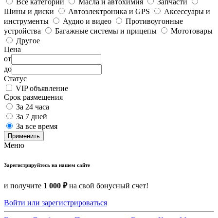
Все категории
Масла и автохимия
Запчасти
Шины и диски
Автоэлектроника и GPS
Аксессуары и
инструменты
Аудио и видео
Противоугонные
устройства
Багажные системы и прицепы
Мототовары
Другое
Цена
от
до
Статус
VIP объявление
Срок размещения
За 24 часа
За 7 дней
За все время
Применить
Меню
Зарегистрируйтесь на нашем сайте
и получите
1 000 ₽
на свой бонусный счет!
Войти или зарегистрироваться