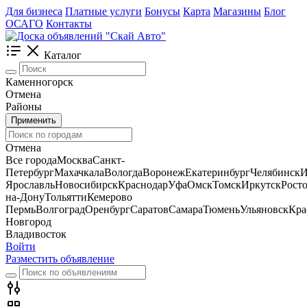
Для бизнеса
Платные услуги
Бонусы
Карта
Магазины
Блог
ОСАГО
Контакты
Каталог
Каменногорск
Отмена
Районы
Применить
Отмена
Все города
Москва
Санкт-
Петербург
Махачкала
Вологда
Воронеж
Екатеринбург
Челябинск
И
Ярославль
Новосибирск
Краснодар
Уфа
Омск
Томск
Иркутск
Росто
на-Дону
Тольятти
Кемерово
Пермь
Волгоград
Оренбург
Саратов
Самара
Тюмень
Ульяновск
Кра
Новгород
Владивосток
Войти
Разместить объявление