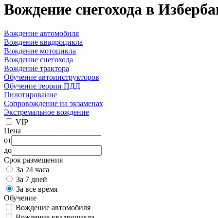
Вождение снегохода в Изберб
Вождение автомобиля
Вождение квадроцикла
Вождение мотоцикла
Вождение снегохода
Вождение трактора
Обучение автоинструкторов
Обучение теории ПДД
Пилотирование
Сопровождение на экзаменах
Экстремальное вождение
VIP
Цена
от
до
Срок размещения
За 24 часа
За 7 дней
За все время
Обучение
Вождение автомобиля
Вождение квадроцикла