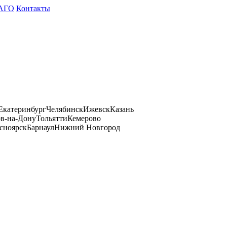
АГО
Контакты
Екатеринбург
Челябинск
Ижевск
Казань
ов-на-Дону
Тольятти
Кемерово
сноярск
Барнаул
Нижний Новгород