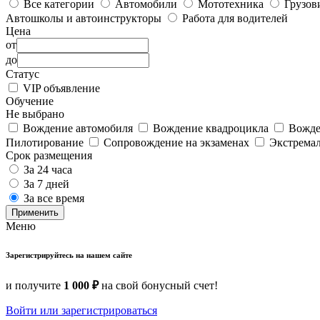
Все категории
Автомобили
Мототехника
Грузов
Автошколы и автоинструкторы
Работа для водителей
Цена
от
до
Статус
VIP объявление
Обучение
Не выбрано
Вождение автомобиля
Вождение квадроцикла
Вожде
Пилотирование
Сопровождение на экзаменах
Экстрема
Срок размещения
За 24 часа
За 7 дней
За все время
Применить
Меню
Зарегистрируйтесь на нашем сайте
и получите
1 000 ₽
на свой бонусный счет!
Войти или зарегистрироваться