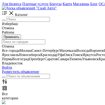
Для бизнеса
Платные услуги
Бонусы
Карта
Магазины
Блог
ОС
Каталог
Избербаш
Отмена
Районы
Применить
Отмена
Все города
Москва
Санкт-Петербург
Махачкала
Вологда
Воронеж
Ярославль
Новосибирск
Краснодар
Уфа
Омск
Томск
Иркутск
Рост
Пермь
Волгоград
Оренбург
Саратов
Самара
Тюмень
Ульяновск
Кра
Владивосток
Войти
Разместить объявление
Все
категории