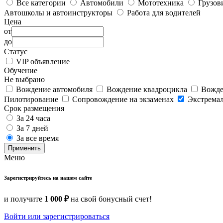
Все категории
Автомобили
Мототехника
Грузов
Автошколы и автоинструкторы
Работа для водителей
Цена
от
до
Статус
VIP объявление
Обучение
Не выбрано
Вождение автомобиля
Вождение квадроцикла
Вожде
Пилотирование
Сопровождение на экзаменах
Экстрема
Срок размещения
За 24 часа
За 7 дней
За все время
Применить
Меню
Зарегистрируйтесь на нашем сайте
и получите
1 000 ₽
на свой бонусный счет!
Войти или зарегистрироваться