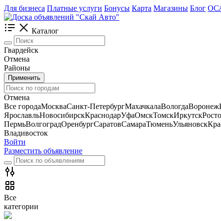
Для бизнеса
Платные услуги
Бонусы
Карта
Магазины
Блог
ОС
Каталог
Гвардейск
Отмена
Районы
Применить
Отмена
Все города
Москва
Санкт-Петербург
Махачкала
Вологда
Воронеж
Ярославль
Новосибирск
Краснодар
Уфа
Омск
Томск
Иркутск
Рост
Пермь
Волгоград
Оренбург
Саратов
Самара
Тюмень
Ульяновск
Кра
Владивосток
Войти
Разместить объявление
Все
категории