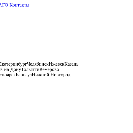
АГО
Контакты
Екатеринбург
Челябинск
Ижевск
Казань
ов-на-Дону
Тольятти
Кемерово
сноярск
Барнаул
Нижний Новгород