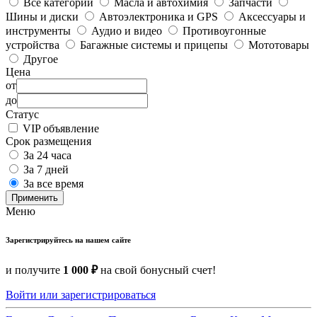
Все категории
Масла и автохимия
Запчасти
Шины и диски
Автоэлектроника и GPS
Аксессуары и
инструменты
Аудио и видео
Противоугонные
устройства
Багажные системы и прицепы
Мототовары
Другое
Цена
от
до
Статус
VIP объявление
Срок размещения
За 24 часа
За 7 дней
За все время
Применить
Меню
Зарегистрируйтесь на нашем сайте
и получите
1 000 ₽
на свой бонусный счет!
Войти или зарегистрироваться