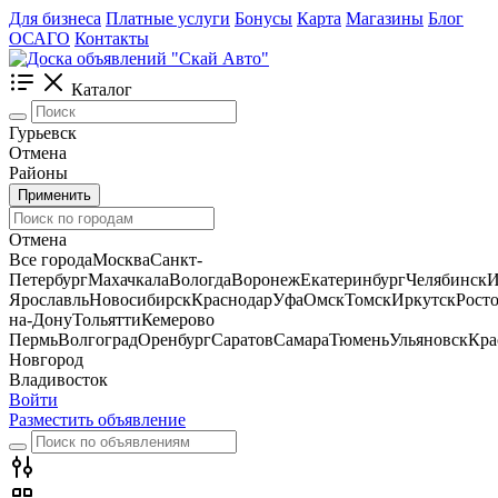
Для бизнеса
Платные услуги
Бонусы
Карта
Магазины
Блог
ОСАГО
Контакты
Каталог
Гурьевск
Отмена
Районы
Применить
Отмена
Все города
Москва
Санкт-
Петербург
Махачкала
Вологда
Воронеж
Екатеринбург
Челябинск
И
Ярославль
Новосибирск
Краснодар
Уфа
Омск
Томск
Иркутск
Росто
на-Дону
Тольятти
Кемерово
Пермь
Волгоград
Оренбург
Саратов
Самара
Тюмень
Ульяновск
Кра
Новгород
Владивосток
Войти
Разместить объявление