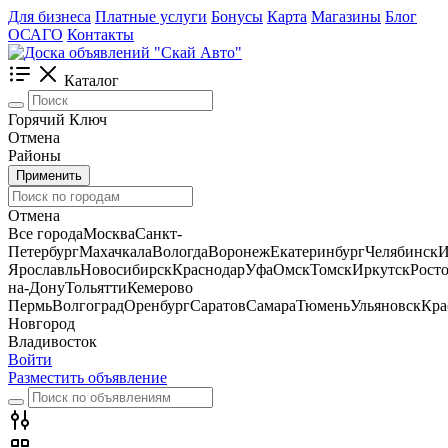
Для бизнеса
Платные услуги
Бонусы
Карта
Магазины
Блог
ОСАГО
Контакты
Каталог
Горячий Ключ
Отмена
Районы
Применить
Отмена
Все города
Москва
Санкт-
Петербург
Махачкала
Вологда
Воронеж
Екатеринбург
Челябинск
И
Ярославль
Новосибирск
Краснодар
Уфа
Омск
Томск
Иркутск
Росто
на-Дону
Тольятти
Кемерово
Пермь
Волгоград
Оренбург
Саратов
Самара
Тюмень
Ульяновск
Кра
Новгород
Владивосток
Войти
Разместить объявление