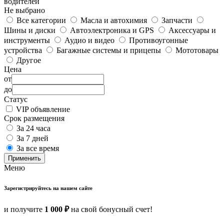
водителей
Не выбрано
Все категории
Масла и автохимия
Запчасти
Шины и диски
Автоэлектроника и GPS
Аксессуары и
инструменты
Аудио и видео
Противоугонные
устройства
Багажные системы и прицепы
Мототовары
Другое
Цена
от
до
Статус
VIP объявление
Срок размещения
За 24 часа
За 7 дней
За все время
Применить
Меню
Зарегистрируйтесь на нашем сайте
и получите
1 000 ₽
на свой бонусный счет!