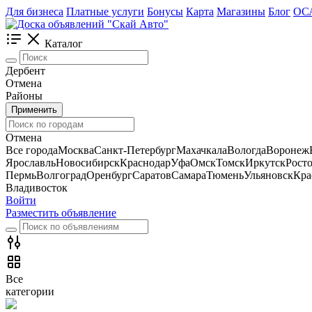
Для бизнеса
Платные услуги
Бонусы
Карта
Магазины
Блог
ОС
Каталог
Дербент
Отмена
Районы
Применить
Отмена
Все города
Москва
Санкт-Петербург
Махачкала
Вологда
Воронеж
Ярославль
Новосибирск
Краснодар
Уфа
Омск
Томск
Иркутск
Рост
Пермь
Волгоград
Оренбург
Саратов
Самара
Тюмень
Ульяновск
Кра
Владивосток
Войти
Разместить объявление
Все
категории