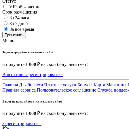
Статус
VIP объявление
Срок размещения
За 24 часа
За 7 дней
За все время
Применить
Меню
Зарегистрируйтесь на нашем сайте
и получите
1 000 ₽
на свой бонусный счет!
Войти или зарегистрироваться
Главная
Для бизнеса
Платные услуги
Бонусы
Карта
Магазины
Правила сервиса
Пользовательское соглашение
Служба поддер
Зарегистрируйтесь на нашем сайте
и получите
1 000 ₽
на свой бонусный счет!
Зарегистрироваться