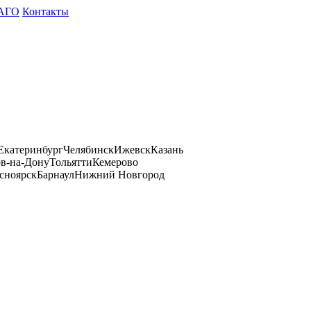
АГО
Контакты
Екатеринбург
Челябинск
Ижевск
Казань
ов-на-Дону
Тольятти
Кемерово
сноярск
Барнаул
Нижний Новгород