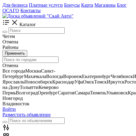
Для бизнеса
Платные услуги
Бонусы
Карта
Магазины
Блог
ОСАГО
Контакты
Каталог
Чегем
Отмена
Районы
Применить
Отмена
Все города
Москва
Санкт-
Петербург
Махачкала
Вологда
Воронеж
Екатеринбург
Челябинск
И
Ярославль
Новосибирск
Краснодар
Уфа
Омск
Томск
Иркутск
Росто
на-Дону
Тольятти
Кемерово
Пермь
Волгоград
Оренбург
Саратов
Самара
Тюмень
Ульяновск
Кра
Новгород
Владивосток
Войти
Разместить объявление