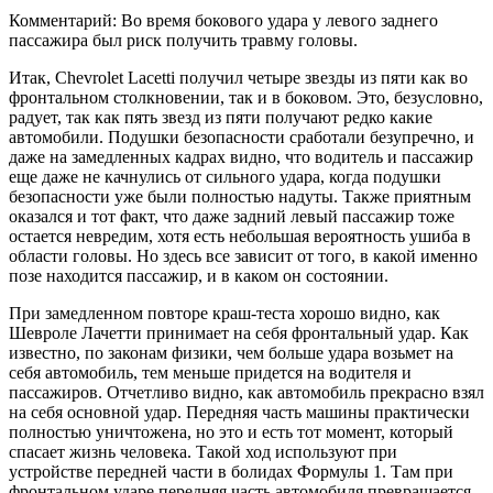
Комментарий: Во время бокового удара у левого заднего
пассажира был риск получить травму головы.
Итак, Chevrolet Lacetti получил четыре звезды из пяти как во
фронтальном столкновении, так и в боковом. Это, безусловно,
радует, так как пять звезд из пяти получают редко какие
автомобили. Подушки безопасности сработали безупречно, и
даже на замедленных кадрах видно, что водитель и пассажир
еще даже не качнулись от сильного удара, когда подушки
безопасности уже были полностью надуты. Также приятным
оказался и тот факт, что даже задний левый пассажир тоже
остается невредим, хотя есть небольшая вероятность ушиба в
области головы. Но здесь все зависит от того, в какой именно
позе находится пассажир, и в каком он состоянии.
При замедленном повторе краш-теста хорошо видно, как
Шевроле Лачетти принимает на себя фронтальный удар. Как
известно, по законам физики, чем больше удара возьмет на
себя автомобиль, тем меньше придется на водителя и
пассажиров. Отчетливо видно, как автомобиль прекрасно взял
на себя основной удар. Передняя часть машины практически
полностью уничтожена, но это и есть тот момент, который
спасает жизнь человека. Такой ход используют при
устройстве передней части в болидах Формулы 1. Там при
фронтальном ударе передняя часть автомобиля превращается,