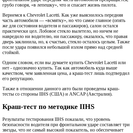
грубо говоря, «в лепешку», что и спасает жизнь пилота.
Вернемся к Chevrolet Lacetti. Как уже выяснилось передняя
часть автомобиля — «всмятку», но что самое главное (опять
же для состояния водителя и пассажиров), салон остался
практически цел. Лобовое стекло вылетело, но ничем не
навредило ни водителю, ни пассажиру, оказалось, что правая
дверь заклинила, но, к счастью, стекло осталось целым. Также
после удара появился небольшой излом прямо над средней
стойкой.
Одним словом, если вы думаете купить Chevrolet Lacetti или
нет - однозначно купить. Так как автомобиль куда выше
качеством, чем заявленная цена, а краш-тест лишь подтвердил
его репутацию.
Также в отношении данного авто были проведены краш-
тесты со стороны IIHS (США) и ANCAP (Австралия).
Краш-тест по методике IIHS
Результаты тестирования IIHS показали, что уровень
безопасности водителя при фронтальном ударе составляет три
звезды, что не самый высокий показатель, но обеспечивает