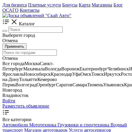
Для бизнеса
Платные услуги
Бонусы
Карта
Магазины
Блог
ОСАГО
Контакты
Каталог
Выберите город
Отмена
Применить
Отмена
Все города
Москва
Санкт-
Петербург
Махачкала
Вологда
Воронеж
Екатеринбург
Челябинск
И
Ярославль
Новосибирск
Краснодар
Уфа
Омск
Томск
Иркутск
Росто
на-Дону
Тольятти
Кемерово
Пермь
Волгоград
Оренбург
Саратов
Самара
Тюмень
Ульяновск
Кра
Новгород
Владивосток
Войти
Разместить объявление
Все категории
Автомобили
Мототехника
Грузовики и спецтехника
Водный
транспорт
Магазин автотоваров
Услуги автосервисов