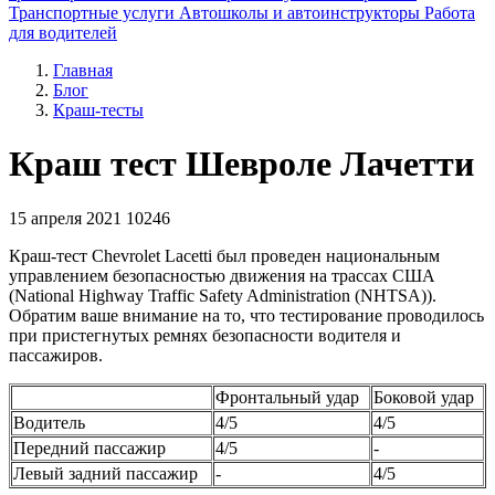
Транспортные услуги
Автошколы и автоинструкторы
Работа
для водителей
Главная
Блог
Краш-тесты
Краш тест Шевроле Лачетти
15 апреля 2021
10246
Краш-тест Chevrolet Lacetti был проведен национальным
управлением безопасностью движения на трассах США
(National Highway Traffic Safety Administration (NHTSA)).
Обратим ваше внимание на то, что тестирование проводилось
при пристегнутых ремнях безопасности водителя и
пассажиров.
Фронтальный удар
Боковой удар
Водитель
4/5
4/5
Передний пассажир
4/5
-
Левый задний пассажир
-
4/5