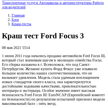
Транспортные услуги
Автошколы и автоинструкторы
Работа
для водителей
Главная
Блог
Краш-тесты
Краш тест Ford Focus 3
08 мая 2021
5514
1 июня 2011 года начались продажи автомобиля Ford Focus III,
который стал значимым шагом в эволюции семейства Focus.
Его сборка налажена в г. Всеволожск, что под Санкт-
Петербургом. Желание купить Форд Фокус уже изъявило
большое количество наших соотечественников, что не
вызывает удивления. Модель стала удачным воплощением
новых стандартов своего класса, она характеризуется
достойными ходовыми качествами, привлекательностью
интерьера и экстерьера. Особое значение имеет высокая
безопасность Ford Focus III: EuroNCAP (Европейский комитет
по безопасности) по результатам испытаний присвоил модели
максимальный балл – пять звезд.