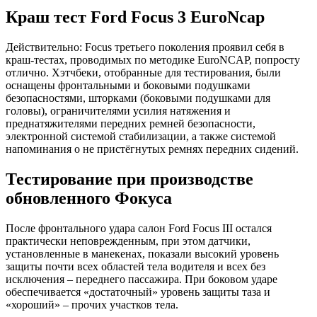
Краш тест Ford Focus 3 EuroNcap
Действительно: Focus третьего поколения проявил себя в
краш-тестах, проводимых по методике EuroNCAP, попросту
отлично. Хэтчбеки, отобранные для тестирования, были
оснащены фронтальными и боковыми подушками
безопасностями, шторками (боковыми подушками для
головы), ограничителями усилия натяжения и
преднатяжителями передних ремней безопасности,
электронной системой стабилизации, а также системой
напоминания о не пристёгнутых ремнях передних сидений.
Тестирование при производстве
обновленного Фокуса
После фронтального удара салон Ford Focus III остался
практически неповрежденным, при этом датчики,
установленные в манекенах, показали высокий уровень
защиты почти всех областей тела водителя и всех без
исключения – переднего пассажира. При боковом ударе
обеспечивается «достаточный» уровень защиты таза и
«хороший» – прочих участков тела.