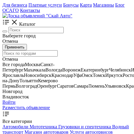
Для бизнеса
Платные услуги
Бонусы
Карта
Магазины
Блог
ОСАГО
Контакты
Каталог
Выберите город
Отмена
Применить
Отмена
Все города
Москва
Санкт-
Петербург
Махачкала
Вологда
Воронеж
Екатеринбург
Челябинск
И
Ярославль
Новосибирск
Краснодар
Уфа
Омск
Томск
Иркутск
Росто
на-Дону
Тольятти
Кемерово
Пермь
Волгоград
Оренбург
Саратов
Самара
Тюмень
Ульяновск
Кра
Новгород
Владивосток
Войти
Разместить объявление
Все категории
Автомобили
Мототехника
Грузовики и спецтехника
Водный
транспорт
Магазин автотоваров
Услуги автосервисов