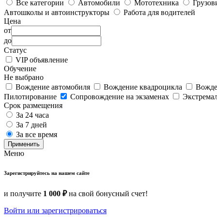
Все категории
Автомобили
Мототехника
Грузов
Автошколы и автоинструкторы
Работа для водителей
Цена
от
до
Статус
VIP объявление
Обучение
Не выбрано
Вождение автомобиля
Вождение квадроцикла
Вожде
Пилотирование
Сопровождение на экзаменах
Экстрема
Срок размещения
За 24 часа
За 7 дней
За все время
Применить
Меню
Зарегистрируйтесь на нашем сайте
и получите
1 000 ₽
на свой бонусный счет!
Войти или зарегистрироваться