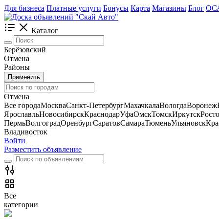
Для бизнеса
Платные услуги
Бонусы
Карта
Магазины
Блог
ОС
Каталог
Берёзовский
Отмена
Районы
Применить
Отмена
Все города
Москва
Санкт-Петербург
Махачкала
Вологда
Воронеж
Ярославль
Новосибирск
Краснодар
Уфа
Омск
Томск
Иркутск
Рост
Пермь
Волгоград
Оренбург
Саратов
Самара
Тюмень
Ульяновск
Кра
Владивосток
Войти
Разместить объявление
Все
категории