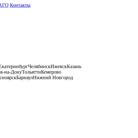
АГО
Контакты
Екатеринбург
Челябинск
Ижевск
Казань
ов-на-Дону
Тольятти
Кемерово
сноярск
Барнаул
Нижний Новгород