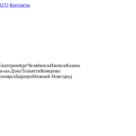
АГО
Контакты
Екатеринбург
Челябинск
Ижевск
Казань
ов-на-Дону
Тольятти
Кемерово
сноярск
Барнаул
Нижний Новгород