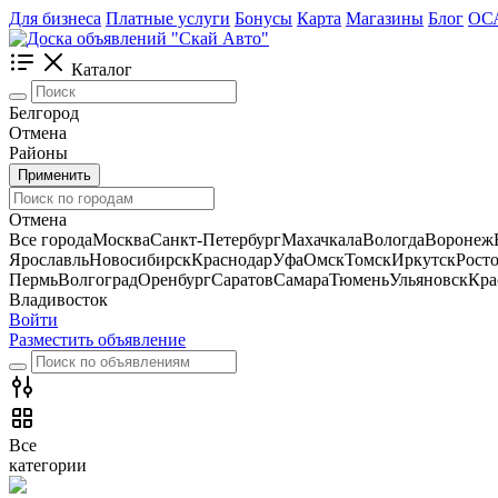
Для бизнеса
Платные услуги
Бонусы
Карта
Магазины
Блог
ОС
Каталог
Белгород
Отмена
Районы
Применить
Отмена
Все города
Москва
Санкт-Петербург
Махачкала
Вологда
Воронеж
Ярославль
Новосибирск
Краснодар
Уфа
Омск
Томск
Иркутск
Рост
Пермь
Волгоград
Оренбург
Саратов
Самара
Тюмень
Ульяновск
Кра
Владивосток
Войти
Разместить объявление
Все
категории