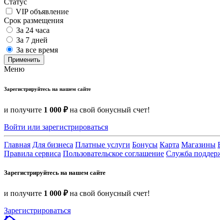
Статус
VIP объявление
Срок размещения
За 24 часа
За 7 дней
За все время
Применить
Меню
Зарегистрируйтесь на нашем сайте
и получите
1 000 ₽
на свой бонусный счет!
Войти или зарегистрироваться
Главная
Для бизнеса
Платные услуги
Бонусы
Карта
Магазины
Правила сервиса
Пользовательское соглашение
Служба поддер
Зарегистрируйтесь на нашем сайте
и получите
1 000 ₽
на свой бонусный счет!
Зарегистрироваться