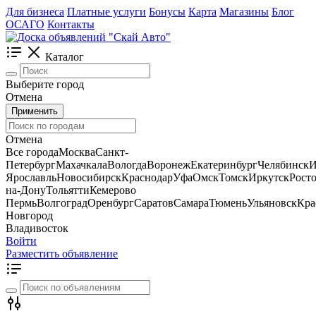
Для бизнеса
Платные услуги
Бонусы
Карта
Магазины
Блог
ОСАГО
Контакты
Каталог
Выберите город
Отмена
Применить
Отмена
Все города
Москва
Санкт-
Петербург
Махачкала
Вологда
Воронеж
Екатеринбург
Челябинск
И
Ярославль
Новосибирск
Краснодар
Уфа
Омск
Томск
Иркутск
Росто
на-Дону
Тольятти
Кемерово
Пермь
Волгоград
Оренбург
Саратов
Самара
Тюмень
Ульяновск
Кра
Новгород
Владивосток
Войти
Разместить объявление