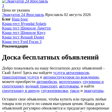
3
Цена не указана
Эвакуатор 24 Ярославль
Ярославль
02 августа 2026
Блог
Наш блог
Краш-тест Hyundai Solaris
Краш тест Шевроле Лачетти
Краш тест Шевроле Круз
Краш тест Renault Duster
Краш тест Ford Focus 3
Рекомендации
Доска бесплатных объявлений
Добро пожаловать на нашу бесплатную доску объявлений -
Скай Авто! Здесь вы найдете
услуги автосервисов
,
транспортные услуги
и
автоинструкторов по вождению
,
можете приобрести
автомобили
,
мототехнику
,
грузовики и
спецтехнику
,
водный транспорт
,
автотовары
, и найти
спецтехнику в аренду
,
грузоперевозки
,
такси
и
эвакуаторы
.
Оставьте свое объявление, чтобы купить или продать любые
товары или услуги по самым выгодным ценам. Наша доска
объявлений регулярно обновляется и предлагает проверенные